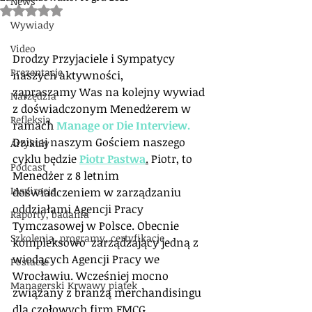
News
Oceniono na NaN z 5 gwiazdek.
Wywiady
Video
Drodzy Przyjaciele i Sympatycy 
Prezentacje
naszych aktywności,
zapraszamy Was na kolejny wywiad 
Narzędzia
z doświadczonym Menedżerem w 
Refleksja
ramach 
Manage or Die Interview.
Dzisiaj naszym Gościem naszego 
Artykuły
cyklu będzie 
Piotr Pastwa
.
 Piotr, to 
Podcast
Menedżer z 8 letnim 
Inspiracje
doświadczeniem w zarządzaniu 
oddziałami Agencji Pracy 
Raporty, badania
Tymczasowej w Polsce. Obecnie 
Szkolenia, programy, certyfikacje
kompleksowo  zarządzający jedną z 
wiodących Agencji Pracy we 
Postacie
Wrocławiu. Wcześniej mocno 
Managerski Krwawy piątek
związany z branżą merchandisingu 
dla czołowych firm FMCG. 