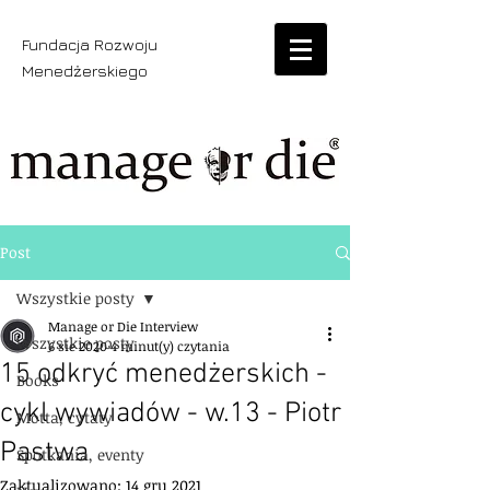
Fundacja Rozwoju
Menedżerskiego
Post
Wszystkie posty
Manage or Die Interview
Wszystkie posty
6 sie 2020
4 minut(y) czytania
15 odkryć menedżerskich -
Books
cykl wywiadów - w.13 - Piotr
Motta, cytaty
Pastwa
Spotkania, eventy
Zaktualizowano:
14 gru 2021