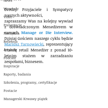
News
Wywiady
Drodzy Przyjaciele i Sympatycy 
naszych aktywności,
Video
zapraszamy Was na kolejny wywiad 
Prezentacje
z doświadczonym Menedżerem w 
ramach 
Manage or Die Interview.
Narzędzia
Dzisiaj Gościem naszego cyklu będzie 
Refleksja
Mariusz Tarnowiecki
, reprezentujący 
Artykuły
branżę retail Menedżer z ponad 10-
letnim stażem w zarzadzaniu 
Podcast
zespołami, biznesem.
Inspiracje
Raporty, badania
Szkolenia, programy, certyfikacje
Postacie
Managerski Krwawy piątek