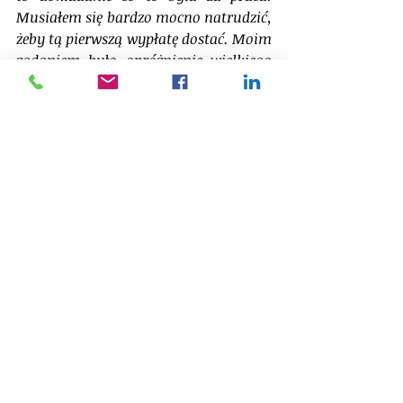
Musiałem się bardzo mocno natrudzić, 
żeby tą pierwszą wypłatę dostać. Moim 
zadaniem było opróżnienie wielkiego 
magazynu z wełny szklanej, która 
pozostała po rozbiórce okolicznych 
budynków. Robiłem to tylko kilka dni, 
ale przez upał i wbijające się wszędzie 
szklane igiełki pamiętam to jako 
ciężką harówkę. Cieszyłem się jednak, 
że coś udało mi się zarobić i później 
wydać. Zarabianie jednak zawsze 
sprawiało mi więcej satysfakcji niż 
wydawanie, może dlatego że lubiłem 
oszczędzać pieniądze – z czego bardzo 
zgrabnie korzystał mój brat traktując 
moje oszczędności jako 
nieoprocentowany bank.