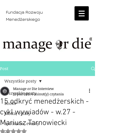
Fundacja Rozwoju
Menedżerskiego
Post
Wszystkie posty
Manage or Die Interview
Wszystkie posty
12 paź 2021
6 minut(y) czytania
15 odkryć menedżerskich -
Books
cykl wywiadów - w.27 -
Motta, cytaty
Mariusz Tarnowiecki
Spotkania, eventy
Oceniono na NaN z 5 gwiazdek.