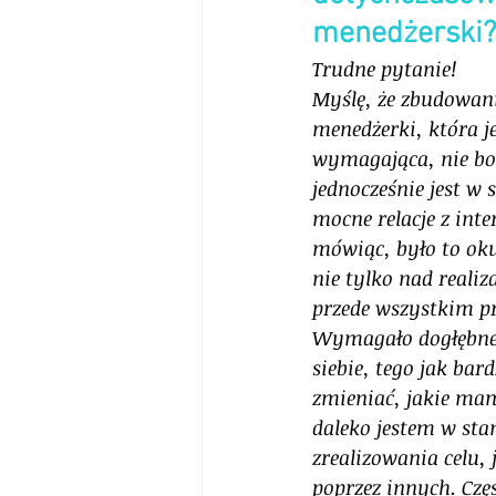
menedżerski?
Trudne pytanie! 
Myślę, że zbudowani
menedżerki, która je
wymagająca, nie boi
jednocześnie jest w
mocne relacje z inte
mówiąc, było to oku
nie tylko nad realiz
przede wszystkim p
Wymagało dogłębne
siebie, tego jak bard
zmieniać, jakie mam
daleko jestem w stan
zrealizowania celu, 
poprzez innych. Częs