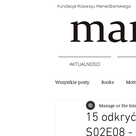
Fundacja Rozwoju Menedżerskiego
AKTUALNOŚCI
Wszystkie posty
Books
Mott
Manage or Die Int
Narzędzia
Refleksja
A
15 odkryć
S02E08 -
Szkolenia, programy, certyfikacj