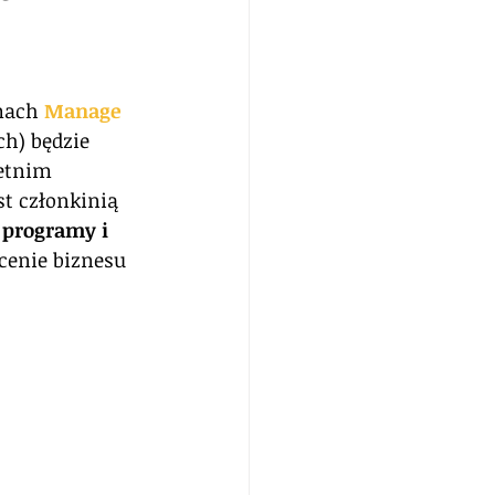
mach 
Manage 
h) będzie 
etnim 
t członkinią 
 programy i 
łcenie biznesu 