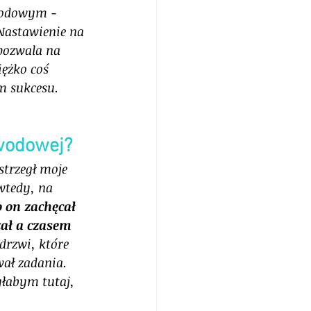
wodowym - 
Nastawienie na 
 pozwala na 
ężko coś 
m sukcesu. 
wodowej?
trzegł moje 
wtedy, na 
o on zachęcał 
ał a czasem 
drzwi, które 
wał zadania. 
łabym tutaj, 