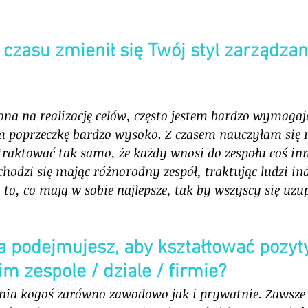
czasu zmienił się Twój styl zarządzani
na na realizację celów, często jestem bardzo wymaga
poprzeczkę bardzo wysoko. Z czasem nauczyłam się r
raktować tak samo, że każdy wnosi do zespołu coś inn
chodzi się mając różnorodny zespół, traktując ludzi in
o, co mają w sobie najlepsze, tak by wszyscy się uzupe
ia podejmujesz, aby kształtować pozy
m zespole / dziale / firmie?
ia kogoś zarówno zawodowo jak i prywatnie. Zawsze 