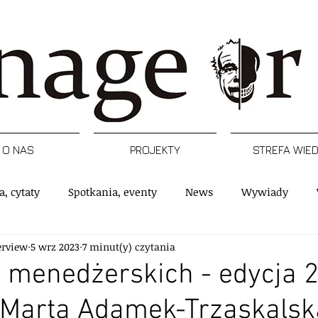
O NAS
PROJEKTY
STREFA WIE
a, cytaty
Spotkania, eventy
News
Wywiady
erview
5 wrz 2023
7 minut(y) czytania
rtykuły
Podcast
Inspiracje
Raporty, badania
 menedżerskich - edycja 2
 Marta Adamek-Trzaskalsk
e
Postacie
Managerski Krwawy piątek