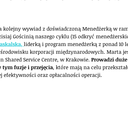
 gwiazdek.
 kolejny wywiad z doświadczoną Menedżerką w ra
zisiaj Gościnią naszego cyklu (15 odkryć menedżerskic
askalska
, 
liderką i program menedżerką z ponad 10 l
rodowisku korporacji międzynarodowych. Marta jes
n Shared Service Centre, w Krakowie. 
Prowadzi duże
 tym fuzje i przejęcia
, które mają na celu przekszta
 efektywności oraz opłacalności operacji.