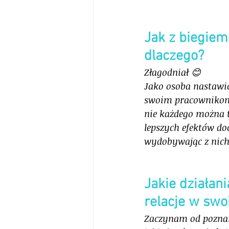
Jak z biegiem 
dlaczego?
Złagodniał 😊 
Jako osoba nastawio
swoim pracownikom 
nie każdego można t
lepszych efektów do
wydobywając z nich t
Jakie działan
relacje w swoi
Zaczynam od poznan