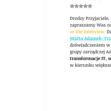
Oceniono na NaN z 5
Drodzy Przyjaciele,
zapraszamy Was na
or Die Interview.
D
Marta Adamek-Trz
doświadczeniem w ś
grupy zarządczej Ao
transformacje IT, w
w kierunku większej