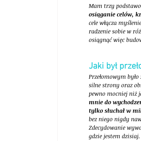
Mam trzy podstawow
osiąganie celów, k
cele włącza myśleni
radzenie sobie w ró
osiągnąć więc budow
Jaki był prz
Przełomowym było zn
silne strony oraz o
pewno mocniej niż j
mnie do wychodzen
tylko słuchał w mi
bez niego nigdy naw
Zdecydowanie wywar
gdzie jestem dzisiaj.