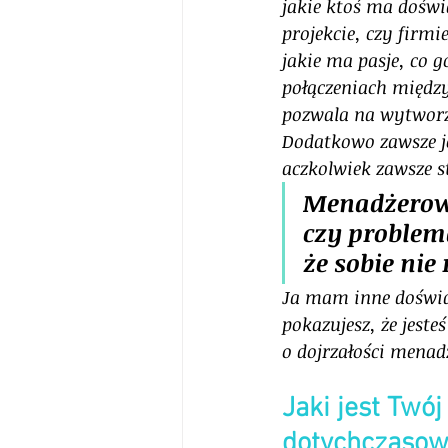
jakie ktoś ma doświ
projekcie, czy firmi
jakie ma pasje, co 
połączeniach międz
pozwala na wytworze
Dodatkowo zawsze j
aczkolwiek zawsze 
Menadżerowi
czy problema
że sobie nie 
Ja mam inne doświad
pokazujesz, że jest
o dojrzałości menadż
Jaki jest Twój
dotychczasow