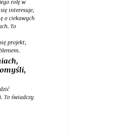
ego rolę w 
ię interesuje, 
ię o ciekawych 
ch. To 
ę projekt, 
oblemem.
iach, 
omyśli, 
dzić 
i. To świadczy 