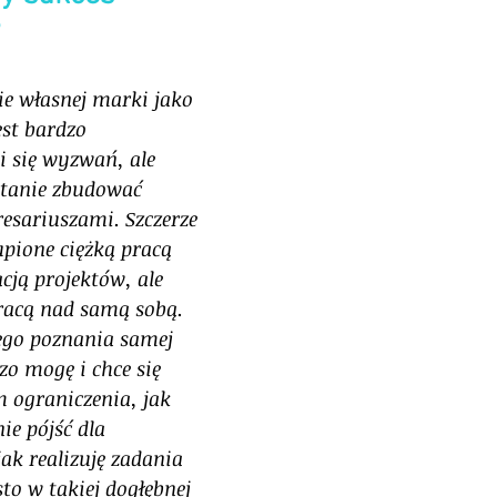
e własnej marki jako 
st bardzo 
 się wyzwań, ale 
 stanie zbudować 
resariuszami. Szczerze 
pione ciężką pracą 
acją projektów, ale 
racą nad samą sobą. 
go poznania samej 
zo mogę i chce się 
 ograniczenia, jak 
ie pójść dla 
jak realizuję zadania 
to w takiej dogłębnej 