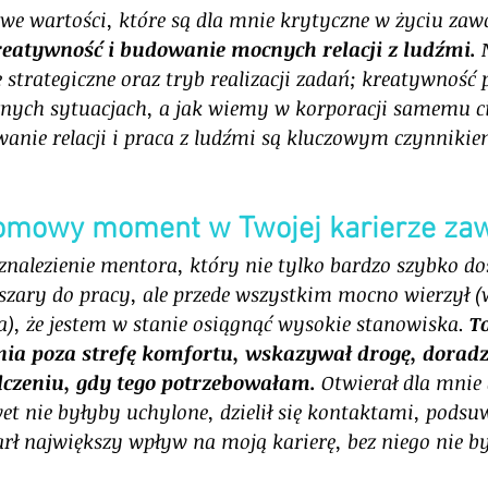
e wartości, które są dla mnie krytyczne w życiu za
reatywność i budowanie mocnych relacji z ludźmi.
 
e strategiczne oraz tryb realizacji zadań; kreatywność
żnych sytuacjach, a jak wiemy w korporacji samemu ci
anie relacji i praca z ludźmi są kluczowym czynnikie
ełomowy moment w Twojej karierze za
alezienie mentora, który nie tylko bardzo szybko dos
bszary do pracy, ale przede wszystkim mocno wierzył (
a), że jestem w stanie osiągnąć wysokie stanowiska. 
T
ia poza strefę komfortu, wskazywał drogę, doradz
lczeniu, gdy tego potrzebowałam.
 Otwierał dla mnie 
et nie byłyby uchylone, dzielił się kontaktami, podsu
ł największy wpływ na moją karierę, bez niego nie by