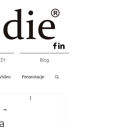
DZY
Blog
Video
Prezentacje
 -
a