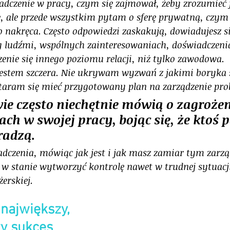
adczenie w pracy, czym się zajmował, żeby zrozumieć j
e, ale przede wszystkim pytam o sferę prywatną, czym s
go nakręca. Często odpowiedzi zaskakują, dowiadujesz s
y ludźmi, wspólnych zainteresowaniach, doświadczenia
nie się innego poziomu relacji, niż tylko zawodowa. 
estem szczera. Nie ukrywam wyzwań z jakimi boryka si
staram się mieć przygotowany plan na zarządzenie pr
e często niechętnie mówią o zagrożen
ch w swojej pracy, bojąc się, że ktoś p
radzą. 
czenia, mówiąc jak jest i jak masz zamiar tym zarzą
eś w stanie wytworzyć kontrolę nawet w trudnej sytuacj
erskiej.
 największy, 
y sukces 