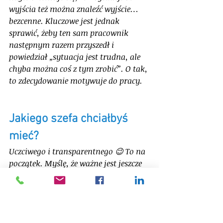
wyjścia też można znaleźć wyjście… 
bezcenne. Kluczowe jest jednak 
sprawić, żeby ten sam pracownik 
następnym razem przyszedł i 
powiedział „sytuacja jest trudna, ale 
chyba można coś z tym zrobić”. O tak, 
to zdecydowanie motywuje do pracy. 
Jakiego szefa chciałbyś 
mieć?
Uczciwego i transparentnego 😉 To na 
początek. Myślę, że ważne jest jeszcze 
zostawianie odpowiedniej przestrzeni 
do popełniania błędów. Nie mam 
monopolu na wiedzę i również 
popełniam błędy, inaczej nie 
mógłbym wyciągnąć wniosków i 