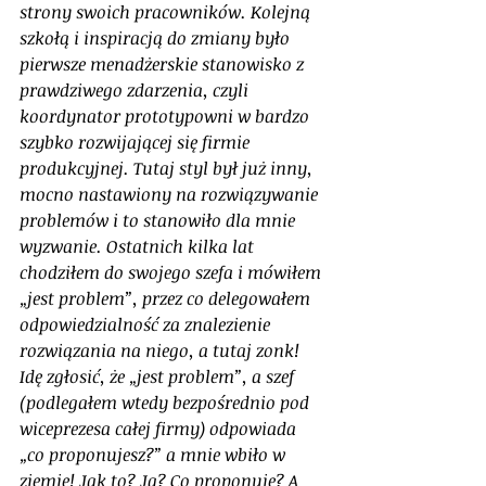
strony swoich pracowników. Kolejną 
szkołą i inspiracją do zmiany było 
pierwsze menadżerskie stanowisko z 
prawdziwego zdarzenia, czyli 
koordynator prototypowni w bardzo 
szybko rozwijającej się firmie 
produkcyjnej. Tutaj styl był już inny, 
mocno nastawiony na rozwiązywanie 
problemów i to stanowiło dla mnie 
wyzwanie. Ostatnich kilka lat 
chodziłem do swojego szefa i mówiłem 
„jest problem”, przez co delegowałem 
odpowiedzialność za znalezienie 
rozwiązania na niego, a tutaj zonk! 
Idę zgłosić, że „jest problem”, a szef 
(podlegałem wtedy bezpośrednio pod 
wiceprezesa całej firmy) odpowiada 
„co proponujesz?” a mnie wbiło w 
ziemię! Jak to? Ja? Co proponuję? A 