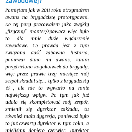
zawodowej?
Pamiętam jak w 2011 roku otrzymałem 
awans na brygadzistę prototypowni. 
Do tej pory pracowałem jako zwykły 
„fizyczny” monter/spawacz więc było 
to dla mnie duże wydarzenie 
zawodowe. Co prawda jest z tym 
związana dość zabawna historia, 
ponieważ dano mi awans, zanim 
przydzielono kogokolwiek do brygady, 
więc przez prawie trzy miesiące mój 
zespół składał się… tylko z brygadzisty 
😉, ale nie to wywarło na mnie 
największy wpływ. Po tym jak już 
udało się skompletować mój zespół, 
zmienił się dyrektor zakładu, tu 
również mała dygresja, ponieważ było 
to już czwarty dyrektor w tym roku, a 
mieliśmy dopiero czerwiec. Dyrektor 