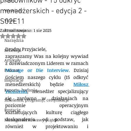
pracowników - 15 odkryć
News
menedżerskich - edycja 2 -
Wywiady
S02E11
Video
Zaktualizowano:
Prezentacje
1 sie 2025
Oceniono na NaN z 5 gwiazdek.
Narzędzia
Drodzy Przyjaciele,
Refleksja
zapraszamy Was na kolejny wywiad 
Artykuły
z doświadczonym Liderem w ramach
Manage or Die Interview.
Dzisiaj 
Podcast
Gościem naszego cyklu (15 odkryć 
Inspiracje
menedżerskich) będzie
Miłosz 
Raporty, badania
Wonorski
, menedżer specjalizujący 
się zarówno w działaniach na 
Szkolenia, programy, certyfikacje
poziomie operacyjnym 
Postacie
kształtujących kulturę ciągłego 
doskonalenia od podstaw, jak 
Managerski Krwawy piątek
również w projektowaniu i 