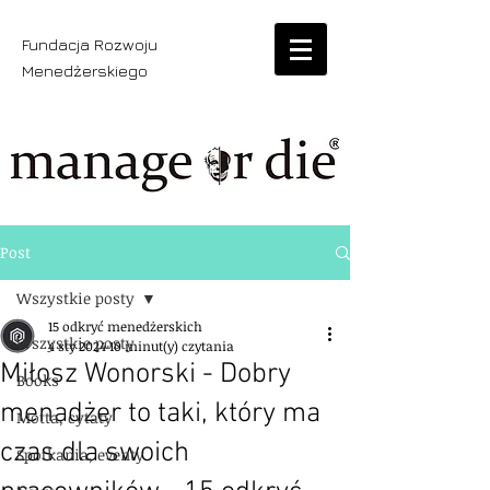
Fundacja Rozwoju
Menedżerskiego
Post
Wszystkie posty
15 odkryć menedżerskich
Wszystkie posty
4 sty 2024
10 minut(y) czytania
Miłosz Wonorski - Dobry
Books
menadżer to taki, który ma
Motta, cytaty
czas dla swoich
Spotkania, eventy