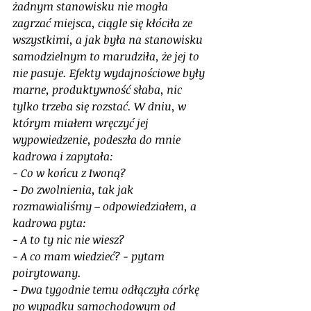
żadnym stanowisku nie mogła 
zagrzać miejsca, ciągle się kłóciła ze 
wszystkimi, a jak była na stanowisku 
samodzielnym to marudziła, że jej to 
nie pasuje. Efekty wydajnościowe były 
marne, produktywność słaba, nic 
tylko trzeba się rozstać. W dniu, w 
którym miałem wręczyć jej 
wypowiedzenie, podeszła do mnie 
kadrowa i zapytała: 
- Co w końcu z Iwoną? 
- Do zwolnienia, tak jak 
rozmawialiśmy – odpowiedziałem, a 
kadrowa pyta:
- A to ty nic nie wiesz?
- A co mam wiedzieć? - pytam 
poirytowany.
- Dwa tygodnie temu odłączyła córkę 
po wypadku samochodowym od 