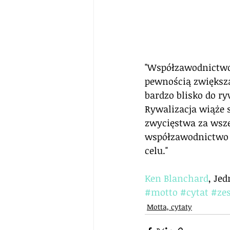
"Współzawodnictwo
pewnością zwiększa
bardzo blisko do ry
Rywalizacja wiąże 
zwycięstwa za wsze
współzawodnictwo n
celu."
Ken Blanchard
, Je
#motto
#cytat
#ze
Motta, cytaty