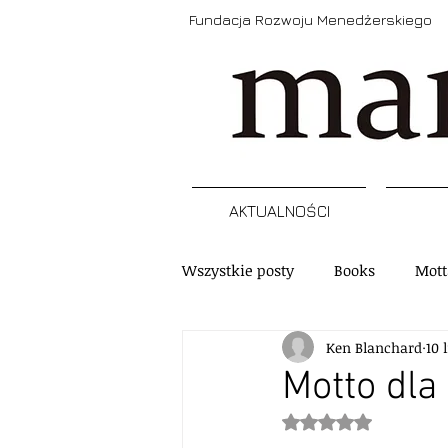
Fundacja Rozwoju Menedżerskiego
AKTUALNOŚCI
Wszystkie posty
Books
Mott
Ken Blanchard
10 
Narzędzia
Refleksja
A
Motto dla
Oceniono na NaN z 5
Szkolenia, programy, certyfikacj