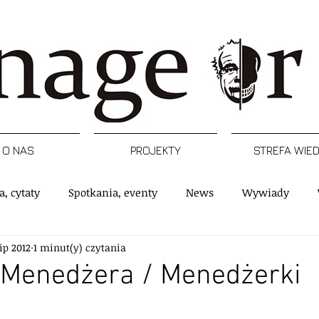
O NAS
PROJEKTY
STREFA WIE
a, cytaty
Spotkania, eventy
News
Wywiady
lip 2012
1 minut(y) czytania
rtykuły
Podcast
Inspiracje
Raporty, badania
 Menedżera / Menedżerki
 gwiazdek.
e
Postacie
Managerski Krwawy piątek