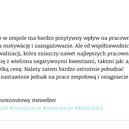
 w zespole ma bardzo pozytywny wpływ na pracowni
 motywację i zaangażowanie. Ale od współzawodnict
walizacji, która zniszczy nawet najlepszych pracown
się z wieloma negatywnymi kwestiami, takimi jak: ag
lką cenę. Należy zatem bardzo ostrożnie pobudzać 
astawione jednak na prace zespołową i osiągniecie
dnominutowy menedżer
spół
#rywalizacja
#motywacja
#Blanchard