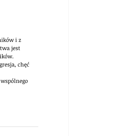
ków i z 
wa jest 
ików. 
resja, chęć 
 wspólnego 