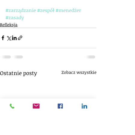
#zarządzanie
#zespół
#menedżer
#zasady
Refleksja
Ostatnie posty
Zobacz wszystkie