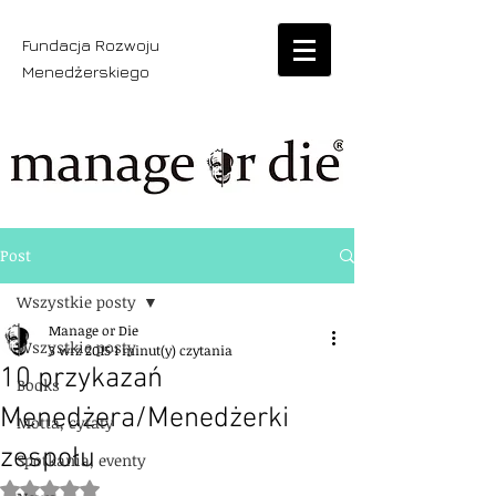
Fundacja Rozwoju
Menedżerskiego
Post
Wszystkie posty
Manage or Die
Wszystkie posty
3 wrz 2015
1 minut(y) czytania
10 przykazań
Books
Menedżera/Menedżerki
Motta, cytaty
zespołu
Spotkania, eventy
Oceniono na NaN z 5 gwiazdek.