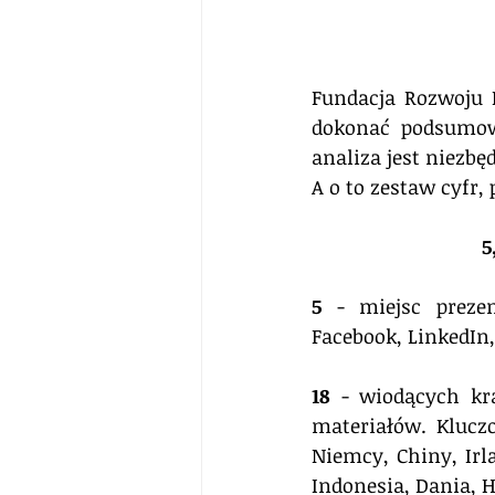
Fundacja Rozwoju M
dokonać podsumowa
analiza jest niezb
A o to zestaw cyfr
5
5
 - miejsc prezen
Facebook, LinkedIn,
18
 - wiodących kr
materiałów. Kluczo
Niemcy, Chiny, Irl
Indonesia, Dania, H