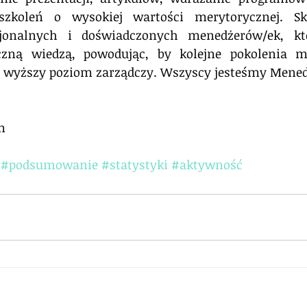
zkoleń o wysokiej wartości merytorycznej. Sk
jonalnych i doświadczonych menedżerów/ek, któr
yczną wiedzą, powodując, by kolejne pokolenia m
z wyższy poziom zarządczy. Wszyscy jesteśmy Mene
m
#podsumowanie
#statystyki
#aktywność