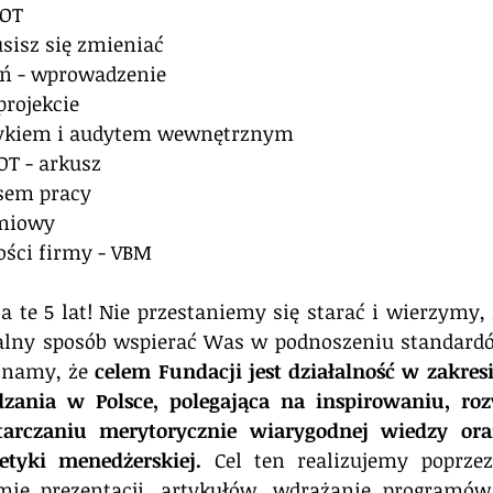
WOT
usisz się zmieniać
zeń - wprowadzenie
projekcie
yzykiem i audytem wewnętrznym
OT - arkusz 
asem pracy
emiowy
ości firmy - VBM 
te 5 lat! Nie przestaniemy się starać i wierzymy, 
nalny sposób wspierać Was w podnoszeniu standardó
inamy, że 
celem Fundacji jest działalność w zakresi
zania w Polsce, polegająca na inspirowaniu, roz
starczaniu merytorycznie wiarygodnej wiedzy ora
tyki menedżerskiej.
 Cel ten realizujemy poprzez
ie prezentacji, artykułów, wdrażanie programów