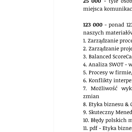
25 000
 - tyle osó
miejsca komunikacj
123 000
 - ponad 12
naszych materiałów 
1. Zarządzanie proc
2. Zarządzanie proj
3. Balanced ScoreC
4. Analiza SWOT -
5. Procesy w firmi
6. Konflikty interpe
7. Możliwość wyko
zmian
8. Etyka biznesu & 
9. Skuteczny Mened
10. Błędy polskich 
11. pdf - Etyka bizn