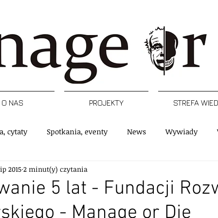
O NAS
PROJEKTY
STREFA WIE
a, cytaty
Spotkania, eventy
News
Wywiady
lip 2015
2 minut(y) czytania
rtykuły
Podcast
Inspiracje
Raporty, badania
nie 5 lat - Fundacji Roz
skiego - Manage or Die
e
Postacie
Managerski Krwawy piątek