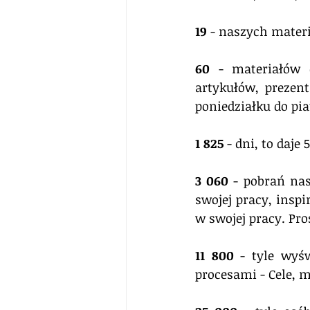
19
 - naszych mater
60
 - materiałów 
artykułów, prezent
poniedziałku do pia
1 825
 - dni, to daj
3 060
 - pobrań na
swojej pracy, insp
w swojej pracy. Pr
11 800
 - tyle wyśw