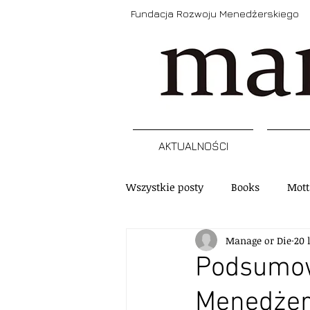
Fundacja Rozwoju Menedżerskiego
AKTUALNOŚCI
Wszystkie posty
Books
Mott
Manage or Die
20 
Narzędzia
Refleksja
A
Podsumowa
Menedżer
Szkolenia, programy, certyfikacj