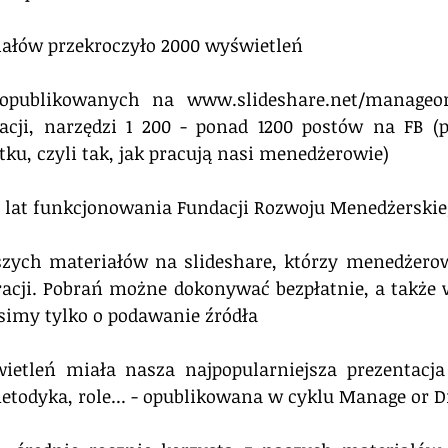
iałów przekroczyło 2000 wyświetleń 
opublikowanych na www.slideshare.net/manageor
acji, narzędzi 1 200 - ponad 1200 postów na FB (p
tku, czyli tak, jak pracują nasi menedżerowie) 
e 5 lat funkcjonowania Fundacji Rozwoju Menedżerski
szych materiałów na slideshare, którzy menedżerow
iracji. Pobrań możne dokonywać bezpłatnie, a także
osimy tylko o podawanie źródła 
ietleń miała nasza najpopularniejsza prezentacja 