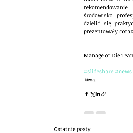
rekomendowanie s
środowisko profes
dzielić się prakt
prezentowały cora
Manage or Die Tea
#slideshare
#news
News
Ostatnie posty