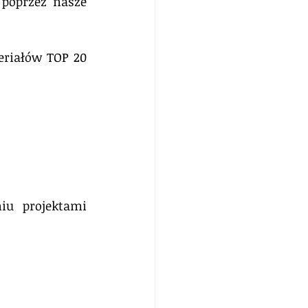
poprzez nasze 
eriałów TOP 20 
u projektami 