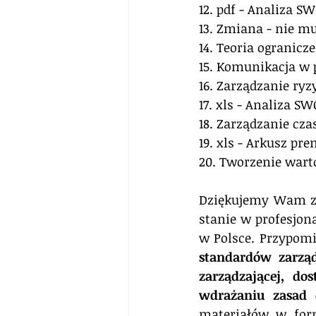
12. pdf - Analiza S
13. Zmiana - nie m
14. Teoria ogranic
15. Komunikacja w 
16. Zarządzanie r
17. xls - Analiza SW
18. Zarządzanie cz
19. xls - Arkusz pr
20. Tworzenie wart
Dziękujemy Wam za 
stanie w profesjo
w Polsce. Przypom
standardów zarząd
zarządzającej, do
wdrażaniu zasad e
materiałów w form