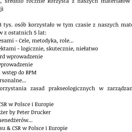
b, średnio rocznie korzysta z naszych materiałów 
i 
3 tys. osób korzystało w tym czasie z naszych mat
z ostatnich 5 lat:
esami - Cele, metodyka, role...
ektami - logicznie, skutecznie, niełatwo
ard wprowadzenie
 wprowadzenie
e, wstęp do BPM
rsonalne... 
rzystania zasad prakseologicznych w zarządzani
CSR w Polsce i Europie
żer by Peter Drucker
menedżerów...
esu & CSR w Polsce i Europie