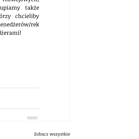
upiamy także 
zy chcieliby 
enedżerów/rek 
dżerami!
Zobacz wszystkie