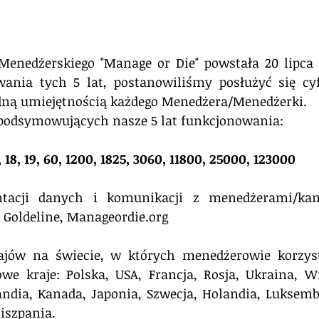
enedżerskiego "Manage or Die" powstała 20 lipca 2
nia tych 5 lat, postanowiliśmy posłużyć się cyf
ędną umiejętnością każdego Menedżera/Menedżerki. 
, podsymowujących nasze 5 lat funkcjonowania: 
, 18, 19, 60, 1200, 1825, 3060, 11800, 25000, 123000 
tacji danych i komunikacji z menedżerami/kami:
 Goldeline, Manageordie.org 
ajów na świecie, w których menedżerowie korzyst
we kraje: Polska, USA, Francja, Rosja, Ukraina, Wi
andia, Kanada, Japonia, Szwecja, Holandia, Luksemb
iszpania. 