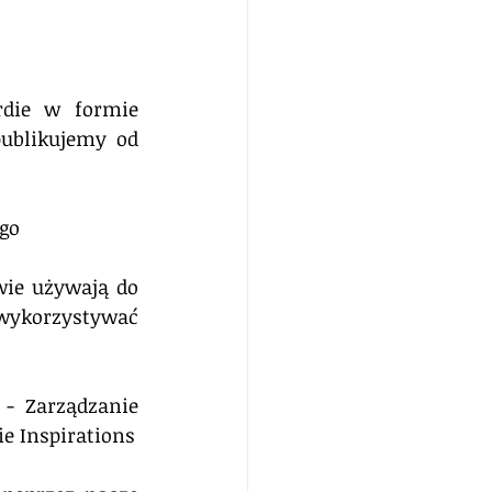
die w formie 
ublikujemy od 
ego
ie używają do 
 wykorzystywać 
- Zarządzanie 
procesami - Cele, metodyka, role... - opublikowana w cyklu Manage or Die Inspirations 