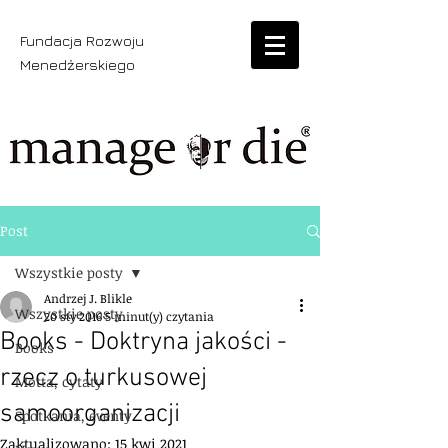
Fundacja Rozwoju
Menedżerskiego
Post
Wszystkie posty
Andrzej J. Blikle
Wszystkie posty
20 sty 2016
5 minut(y) czytania
Books - Doktryna jakości -
Books
rzecz o turkusowej
Motta, cytaty
samoorganizacji
Spotkania, eventy
Zaktualizowano:
15 kwi 2021