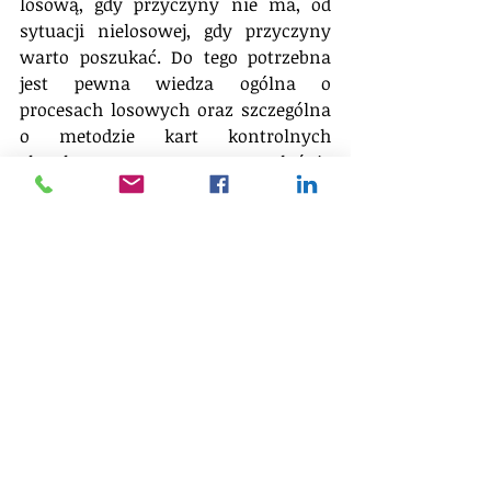
losową, gdy przyczyny nie ma, od 
sytuacji nielosowej, gdy przyczyny 
warto poszukać. Do tego potrzebna 
jest pewna wiedza ogólna o 
procesach losowych oraz szczególna 
o metodzie kart kontrolnych 
Shewharta. I temu właśnie 
poświęciłem Część V.
Część VI — Narzędzia procesowe
Wdrożenie zarządzania procesowego 
w konkretnej organizacji wymaga 
stworzenia księgi standardów, w 
której znajdą się zarówno 
szczegółowe opisy wszystkich 
procesów, jak też wiele procedur, 
instrukcji i regulaminów. To bardzo 
techniczna warstwa procesowej 