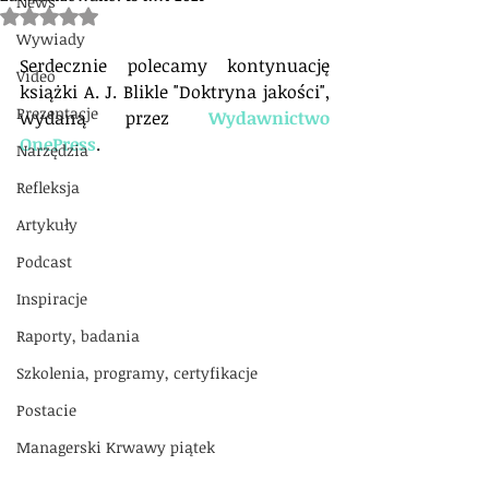
News
Oceniono na NaN z 5 gwiazdek.
Wywiady
Serdecznie polecamy kontynuację 
Video
książki A. J. Blikle "Doktryna jakości", 
Prezentacje
wydaną przez 
Wydawnictwo 
OnePress
.
Narzędzia
Refleksja
Artykuły
Podcast
Inspiracje
Raporty, badania
Szkolenia, programy, certyfikacje
Postacie
Managerski Krwawy piątek