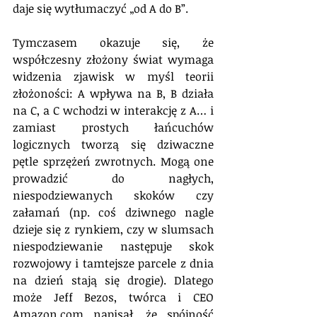
daje się wytłumaczyć „od A do B”.
Tymczasem okazuje się, że 
współczesny złożony świat wymaga 
widzenia zjawisk w myśl teorii 
złożoności: A wpływa na B, B działa 
na C, a C wchodzi w interakcję z A… i 
zamiast prostych łańcuchów 
logicznych tworzą się dziwaczne 
pętle sprzężeń zwrotnych. Mogą one 
prowadzić do nagłych, 
niespodziewanych skoków czy 
załamań (np. coś dziwnego nagle 
dzieje się z rynkiem, czy w slumsach 
niespodziewanie następuje skok 
rozwojowy i tamtejsze parcele z dnia 
na dzień stają się drogie). Dlatego 
może Jeff Bezos, twórca i CEO 
Amazon.com napisał, że spójność 