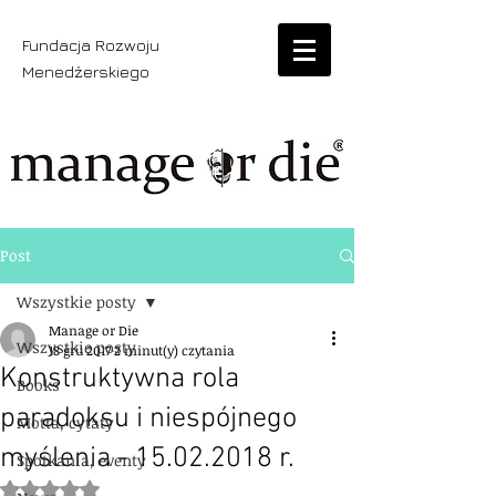
Fundacja Rozwoju
Menedżerskiego
Post
Wszystkie posty
Manage or Die
Wszystkie posty
18 gru 2017
2 minut(y) czytania
Konstruktywna rola
Books
paradoksu i niespójnego
Motta, cytaty
myślenia - 15.02.2018 r.
Spotkania, eventy
Oceniono na NaN z 5 gwiazdek.