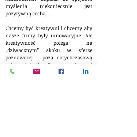
myślenia niekoniecznie jest 
pozytywną cechą….
Chcemy być kreatywni i chcemy aby 
nasze firmy były innowacyjne. Ale 
kreatywność polega na 
„dziwacznym” skoku w sferze 
poznawczej – poza dotychczasową 
rutynę i logikę. Zaczyna więc być 
przydatne myślenie niespójne, 
skokowe; w „wystrzeleniu” umysłu 
poza rutynę (a więc – w 
kreatywności) pomagają paradoksy i 
wzajemnie sprzeczne stwierdzenia. 
Czyż więc wchodzimy w świat 
alternatywnych systemów 
poznawczych?