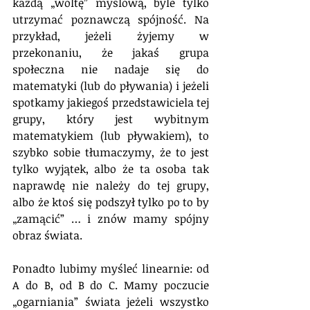
każdą „woltę” myślową, byle tylko 
utrzymać poznawczą spójność. Na 
przykład, jeżeli żyjemy w 
przekonaniu, że jakaś grupa 
społeczna nie nadaje się do 
matematyki (lub do pływania) i jeżeli 
spotkamy jakiegoś przedstawiciela tej 
grupy, który jest wybitnym 
matematykiem (lub pływakiem), to 
szybko sobie tłumaczymy, że to jest 
tylko wyjątek, albo że ta osoba tak 
naprawdę nie należy do tej grupy, 
albo że ktoś się podszył tylko po to by 
„zamącić” … i znów mamy spójny 
obraz świata.
Ponadto lubimy myśleć linearnie: od 
A do B, od B do C. Mamy poczucie 
„ogarniania” świata jeżeli wszystko 