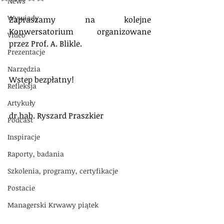
News
Wywiady
Zapraszamy na kolejne 
Konwersatorium organizowane 
Video
przez Prof. A. Blikle. 
Prezentacje
Narzędzia
Wstep bezpłatny!
Refleksja
Artykuły
dr hab. Ryszard Praszkier
Podcast
Inspiracje
Raporty, badania
Szkolenia, programy, certyfikacje
Postacie
Managerski Krwawy piątek