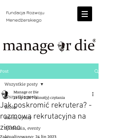
Fundacja Rozwoju
Menedżerskiego
Post
Wszystkie posty
Manage or Die
Wszystkie posty
24 lip 2018
7 minut(y) czytania
Jak poskromić rekrutera? -
Books
rozmowa rekrutacyjna na
Motta, cytaty
zimno
Spotkania, eventy
Zaktualizowano:
24 lip 2023