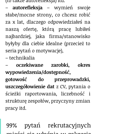
(to także autorefleksja) itd.
– 
autorefleksja
 – wymień swoje 
słabe/mocne strony, co chcesz robić 
za x lat, dlaczego odpowiedziałeś na 
naszą ofertę, którą pracę lubiłeś 
najbardziej, jaka firma/stanowisko 
byłyby dla ciebie idealne (przecież to 
seria pytań o motywacje),
– technikalia 
– 
oczekiwane zarobki, okres 
wypowiedzenia/dostępność, 
gotowość do przeprowadzki, 
uszczegółowienie dat
 z CV, pytania o 
ścieżki raportowania, liczebność i 
strukturę zespołów, przyczyny zmian 
pracy itd.
99% pytań rekrutacyjnych 
mieści się właśnie w zakresie 