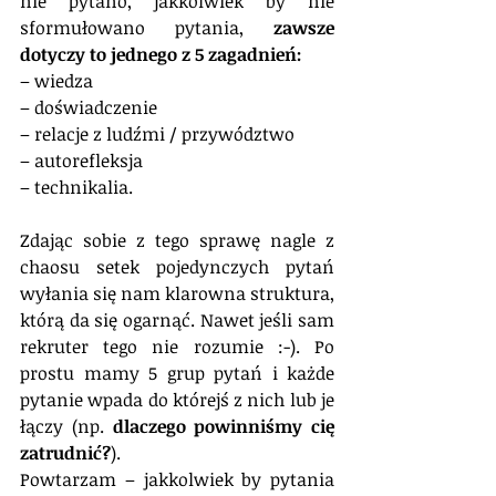
nie pytano, jakkolwiek by nie 
sformułowano pytania, 
zawsze 
dotyczy to jednego z 5 zagadnień:
– wiedza
– doświadczenie
– relacje z ludźmi / przywództwo
– autorefleksja
– technikalia.
Zdając sobie z tego sprawę nagle z 
chaosu setek pojedynczych pytań 
wyłania się nam klarowna struktura, 
którą da się ogarnąć. Nawet jeśli sam 
rekruter tego nie rozumie :-). Po 
prostu mamy 5 grup pytań i każde 
pytanie wpada do którejś z nich lub je 
łączy (np. 
dlaczego powinniśmy cię 
zatrudnić?
). 
Powtarzam – jakkolwiek by pytania 