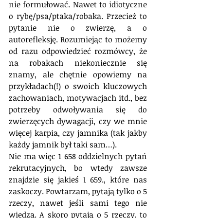
nie formułować. Nawet to idiotyczne 
o rybę/psa/ptaka/robaka. Przecież to 
pytanie nie o zwierzę, a o 
autorefleksję. Rozumiejąc to możemy 
od razu odpowiedzieć rozmówcy, że 
na robakach niekoniecznie się 
znamy, ale chętnie opowiemy na 
przykładach(!) o swoich kluczowych 
zachowaniach, motywacjach itd., bez 
potrzeby odwoływania się do 
zwierzęcych dywagacji, czy we mnie 
więcej karpia, czy jamnika (tak jakby 
każdy jamnik był taki sam…). 
Nie ma więc 1 658 oddzielnych pytań 
rekrutacyjnych, bo wtedy zawsze 
znajdzie się jakieś 1 659., które nas 
zaskoczy. Powtarzam, pytają tylko o 5 
rzeczy, nawet jeśli sami tego nie 
wiedzą. A skoro pytają o 5 rzeczy, to 