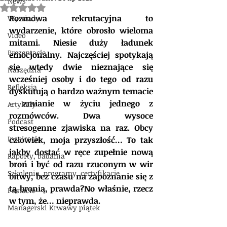
News
Oceniono na NaN z 5 gwiazdek.
Rozmowa rekrutacyjna to 
Wywiady
wydarzenie, które obrosło wieloma 
Video
mitami. Niesie duży ładunek 
Prezentacje
emocjonalny. Najczęściej spotykają 
się wtedy dwie nieznające się 
Narzędzia
wcześniej osoby i do tego od razu 
Refleksja
dyskutują o bardzo ważnym temacie 
– zmianie w życiu jednego z 
Artykuły
rozmówców. Dwa wysoce 
Podcast
stresogenne zjawiska na raz. Obcy 
Inspiracje
człowiek, moja przyszłość… To tak 
jakby dostać w ręce zupełnie nową 
Raporty, badania
broń i być od razu rzuconym w wir 
Szkolenia, programy, certyfikacje
bitwy, bez czasu na zapoznanie się z 
tą bronią, prawda?No właśnie, rzecz 
Postacie
w tym, że… nieprawda. 
Managerski Krwawy piątek