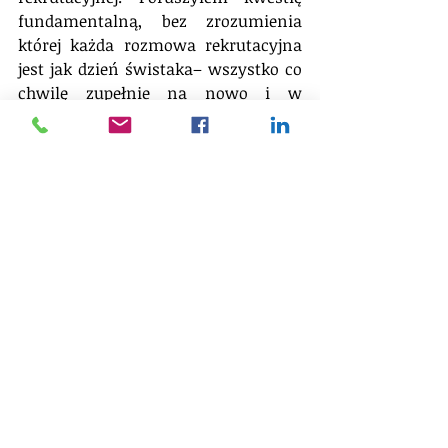
fundamentalną, bez zrozumienia 
której każda rozmowa rekrutacyjna 
jest jak dzień świstaka– wszystko co 
chwilę zupełnie na nowo i w 
nieprzewidywalny sposób. A wcale 
przecież tak nie jest. Wsiadasz do 
nowego auta, rzut oka gdzie co jest i… 
jedziesz. Umiesz przecież jeździć. A 
umiesz, bo trenowałeś. Z rozmową 
rekrutacyjną jest tak samo. Dalsze 
artykuły z tej serii wejdą głębiej w 
poszczególne obszary. Skoro 
samochodem umiemy już kierować, 
to warto potrenować technikę. 
Zanim pójdziemy na spotkanie z 
rekruterem należy się zastanowić 
nad istotą naszego przekazu, a nie 
tylko zbiorem puzzli. O tym traktuje 