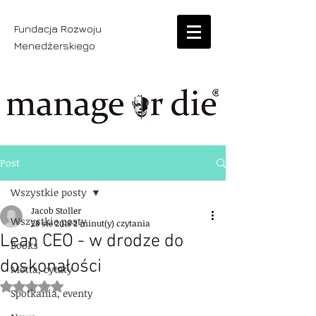
Fundacja Rozwoju
Menedżerskiego
Post
Wszystkie posty
Jacob Stoller
Wszystkie posty
28 sie 2018
2 minut(y) czytania
Lean CEO - w drodze do
Books
doskonałości
Motta, cytaty
Oceniono na NaN z 5 gwiazdek.
Spotkania, eventy