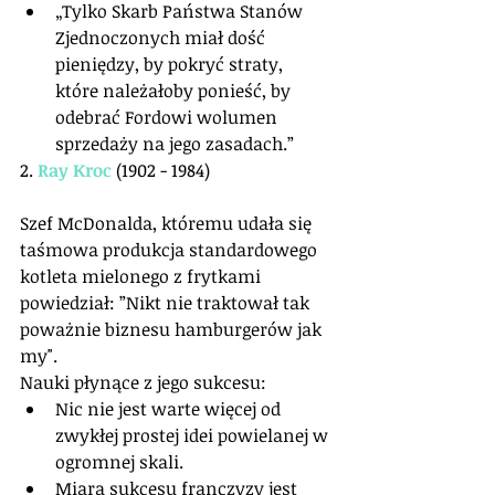
„Tylko Skarb Państwa Stanów 
Zjednoczonych miał dość 
pieniędzy, by pokryć straty, 
które należałoby ponieść, by 
odebrać Fordowi wolumen 
sprzedaży na jego zasadach.”  
2. 
Ray Kroc
 (1902 - 1984)
Szef McDonalda, któremu udała się 
taśmowa produkcja standardowego 
kotleta mielonego z frytkami 
powiedział: ”Nikt nie traktował tak 
poważnie biznesu hamburgerów jak 
my".
Nauki płynące z jego sukcesu: 
Nic nie jest warte więcej od 
zwykłej prostej idei powielanej w 
ogromnej skali.  
Miarą sukcesu franczyzy jest 