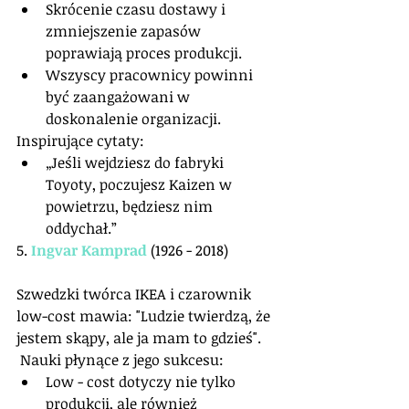
Skrócenie czasu dostawy i 
zmniejszenie zapasów 
poprawiają proces produkcji.  
Wszyscy pracownicy powinni 
być zaangażowani w 
doskonalenie organizacji. 
Inspirujące cytaty: 
„Jeśli wejdziesz do fabryki 
Toyoty, poczujesz Kaizen w 
powietrzu, będziesz nim 
oddychał.”  
5. 
Ingvar Kamprad
 (1926 - 2018)
Szwedzki twórca IKEA i czarownik 
low-cost mawia: "Ludzie twierdzą, że 
jestem skąpy, ale ja mam to gdzieś".
 Nauki płynące z jego sukcesu: 
Low - cost dotyczy nie tylko 
produkcji, ale również 