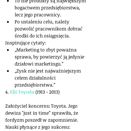
To nie produkty są największym 
bogactwem przedsiębiorstwa, 
lecz jego pracownicy.  
Po ustaleniu celu, należy 
pozwolić pracownikom dobrać 
środki do ich osiągnięcia. 
Inspirujące cytaty: 
„Marketing to zbyt poważna 
sprawa, by powierzyć ją jedynie 
działowi marketingu.”  
„Zysk nie jest najważniejszym 
celem działalności 
przedsiębiorstwa.”  
4. 
Elii Toyoda
 (1913 - 2013)
Założyciel koncernu Toyota. Jego 
dewiza "just in time” sprawiła, że 
fordyzm poszedł w zapomnienie.
Nauki płynące z jego sukcesu: 