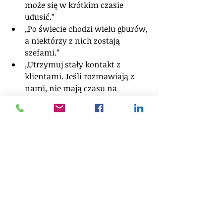
może się w krótkim czasie 
udusić.”  
„Po świecie chodzi wielu gburów, 
a niektórzy z nich zostają 
szefami.”  
„Utrzymuj stały kontakt z 
klientami. Jeśli rozmawiają z 
nami, nie mają czasu na 
rozmowy z konkurencją.”  
„Zmień się lub zgiń. Kiedy tempo 
zmian zachodzących na 
zewnątrz firmy jest większe niż 
tempo zmian wewnątrz, zbliża 
się koniec.” 
7. 
Jong-Yong Yun
 (1944 - …)
Porzucając tradycję, stworzył z 
Samsunga światowego lidera high- 
tech.