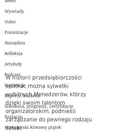
News
Wywiady
Video
Prezentacje
Narzędzia
Refleksja
Artykuły
Podcast
W historii przedsiębiorczości 
Inspiracje
spotkac można sylwetki 
wybitnych Menedzerów, którzy 
Raporty, badania
dzięki swoim talentom 
Szkolenia, programy, certyfikacje
organizatorskim, podnieśli 
Postacie
zarządzanie do pewnego rodzaju 
Managerski Krwawy piątek
sztuki.