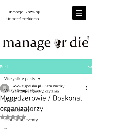
Fundacja Rozwoju
Menedżerskiego
Post
Wszystkie posty
www.figpolska.pl - Baza wiedzy
Wszystkie posty
8 lis 2016
3 minut(y) czytania
Menedżerowie / Doskonali
Books
organizatorzy
Motta, cytaty
Oceniono na NaN z 5 gwiazdek.
Spotkania, eventy