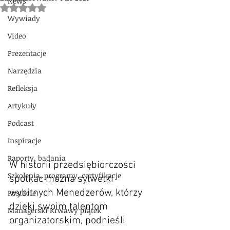
News
Oceniono na NaN z 5 gwiazdek.
Wywiady
Video
Prezentacje
Narzędzia
Refleksja
Artykuły
Podcast
Inspiracje
Raporty, badania
W historii przedsiębiorczości 
Szkolenia, programy, certyfikacje
spotkac można sylwetki 
wybitnych Menedzerów, którzy 
Postacie
dzięki swoim talentom 
Managerski Krwawy piątek
organizatorskim, podnieśli 