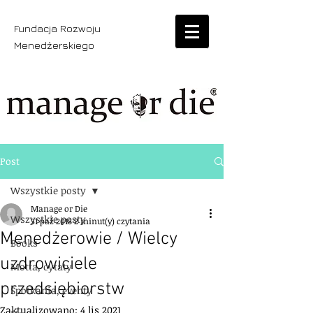
Fundacja Rozwoju
Menedżerskiego
Post
Wszystkie posty
Manage or Die
Wszystkie posty
31 paź 2018
2 minut(y) czytania
Menedżerowie / Wielcy
Books
uzdrowiciele
Motta, cytaty
przedsiębiorstw
Spotkania, eventy
Zaktualizowano:
4 lis 2021