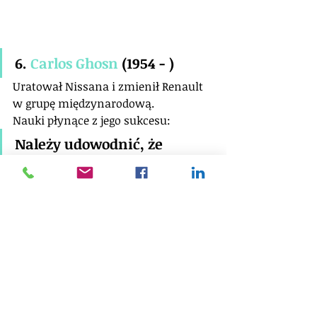
6. 
Carlos Ghosn
 (1954 - )
Uratował Nissana i zmienił Renault 
w grupę międzynarodową.
Nauki płynące z jego sukcesu:
Należy udowodnić, że 
rozumie się kulturę 
przedsiębiorstwa, które się 
restrukturyzuje.
Wszystkie reguły planu uzdrowienia 
przedsiębiorstwa powinny być 
zakomunikowane i zawarte w 
jednym planie.
Inspirujące cytaty: