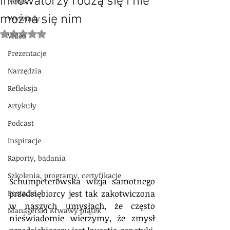
innowatorzy rodzą się i nie
News
można się nim
Wywiady
Oceniono na NaN z 5 gwiazdek.
Video
Prezentacje
Narzędzia
Refleksja
Artykuły
Podcast
Inspiracje
Raporty, badania
Szkolenia, programy, certyfikacje
Schumpeterowska wizja samotnego 
przedsiębiorcy jest tak zakotwiczona 
Postacie
w naszych umysłach, że często 
Managerski Krwawy piątek
nieświadomie wierzymy, że zmysł 