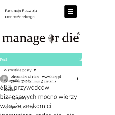
Fundacja Rozwoju
Menedżerskiego
Post
Wszystkie posty
Alessandro Di Fiore - www.hbrp.pl
Wszystkie posty
22 wrz 2010
2 minut(y) czytania
68% przywódców
Books
biznesowych mocno wierzy
Motta, cytaty
w to, że znakomici
Spotkania, eventy