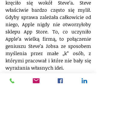
kręciło się wokół Steve’a. Steve 
właściwie bardzo często się mylił. 
Gdyby sprawa zależała całkowicie od 
niego, Apple nigdy nie otworzyłoby 
sklepu App Store. To, co uczyniło 
Apple’a wielką firmą, to połączenie 
geniuszu Steve’a Jobsa ze sposobem 
myślenia przez małe „k” osób, z 
którymi pracował i które nie bały się 
wyrażania własnych idei.
Myślę, że Steve też tak uważał – być 
może nie wtedy, gdy był pierwszy raz 
u steru, ale za drugim razem na 
pewno. Gdy zapytano go, co jego 
zdaniem jest jego największym 
dziełem, Jobs, zamiast wspomnieć o 
iPodzie albo o iPhonie, odparł, że jest 
nim Apple – firma. Jobs twierdził, że 