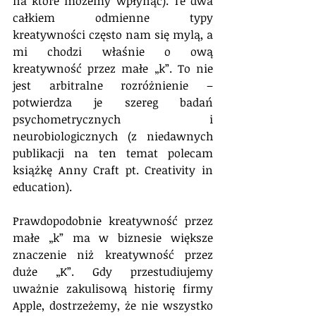
na które możemy wpłynąć). Te dwa 
całkiem odmienne typy 
kreatywności często nam się mylą, a 
mi chodzi właśnie o ową 
kreatywność przez małe „k”. To nie 
jest arbitralne rozróżnienie – 
potwierdza je szereg badań 
psychometrycznych i 
neurobiologicznych (z niedawnych 
publikacji na ten temat polecam 
książkę Anny Craft pt. Creativity in 
education).
Prawdopodobnie kreatywność przez 
małe „k” ma w biznesie większe 
znaczenie niż kreatywność przez 
duże „K”. Gdy przestudiujemy 
uważnie zakulisową historię firmy 
Apple, dostrzeżemy, że nie wszystko 