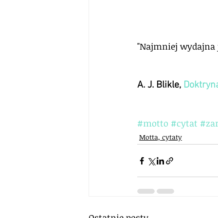
"Najmniej wydajna j
A. J. Blikle, 
Doktryna
#motto
#cytat
#za
Motta, cytaty
Ostatnie posty