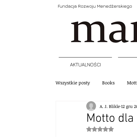
Fundacja Rozwoju Menedżerskiego
AKTUALNOŚCI
Wszystkie posty
Books
Mott
A. J. Blikle
12 gru 2
Narzędzia
Refleksja
A
Motto dla
Oceniono na NaN z 5
Szkolenia, programy, certyfikacj