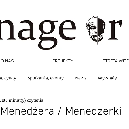
O NAS
PROJEKTY
STREFA WIE
a, cytaty
Spotkania, eventy
News
Wywiady
018
1 minut(y) czytania
rtykuły
Podcast
Inspiracje
Raporty, badania
 Menedżera / Menedżerki
 gwiazdek.
e
Postacie
Managerski Krwawy piątek