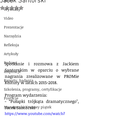
Jacek Santorski
News
Oceniono na NaN z 5 gwiazdek.
Wywiady
Video
Prezentacje
Narzędzia
Refleksja
Artykuły
Podcast
Spotkanie i rozmowa z Jackiem 
Santorskim w oparciu o wybrane 
Inspiracje
nagrania zrealizowane w PROMie 
Raporty, badania
Kultury w latach 2015-2018.
Szkolenia, programy, certyfikacje
Program wydarzenia:
Postacie
- “Pułapki trójkąta dramatycznego", 
Managerski Krwawy piątek
Jacek Santorski
https://www.youtube.com/watch?