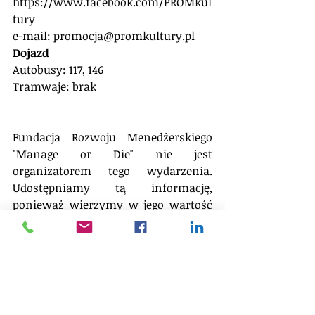
https://www.facebook.com/PROMkul
tury
e-mail: promocja@promkultury.pl
Dojazd
Autobusy: 117, 146
Tramwaje: brak
Fundacja Rozwoju Menedżerskiego 
"Manage or Die" nie jest 
organizatorem tego wydarzenia. 
Udostępniamy tą informację, 
ponieważ wierzymy w jego wartość 
merytoryczną na drodze inspiracji 
Menedżerek i Menedżerów.
Pełny zestaw informacji dotyczących 
wydarzenia znajdziesz 
tutaj
.