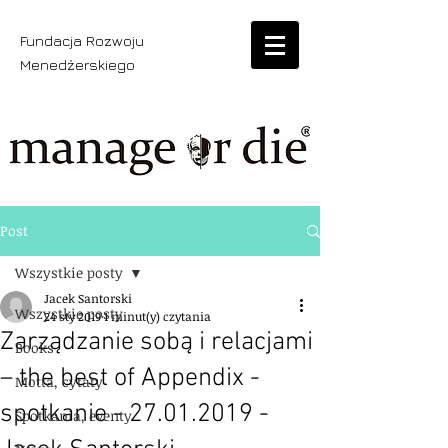
Fundacja Rozwoju
Menedżerskiego
Post
Wszystkie posty
Jacek Santorski
Wszystkie posty
24 sty 2019
1 minut(y) czytania
Zarządzanie sobą i relacjami
Books
– the best of Appendix -
Motta, cytaty
spotkanie - 27.01.2019 -
Spotkania, eventy