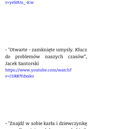
v=ye50Uu_-Icw
- "Otwarte - zamknięte umysly. Klucz 
do problemów naszych czasów”, 
Jacek Santorski
https://www.youtube.com/watch?
v=CURR7Ydxsko
- "Znajdź w sobie karła i dziewczynkę 