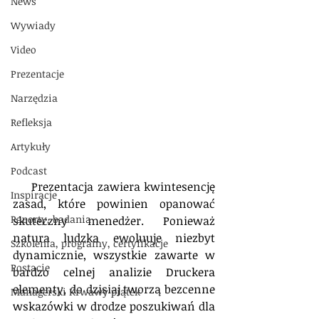
News
Wywiady
Video
Prezentacje
Narzędzia
Refleksja
Artykuły
Podcast
     Prezentacja zawiera kwintesencję 
Inspiracje
zasad, które powinien opanować 
Raporty, badania
skuteczny menedżer. Ponieważ 
natura ludzka ewoluuje niezbyt 
Szkolenia, programy, certyfikacje
dynamicznie, wszystkie zawarte w 
Postacie
bardzo celnej analizie Druckera 
elementy, do dzisiaj tworzą bezcenne 
Managerski Krwawy piątek
wskazówki w drodze poszukiwań dla 