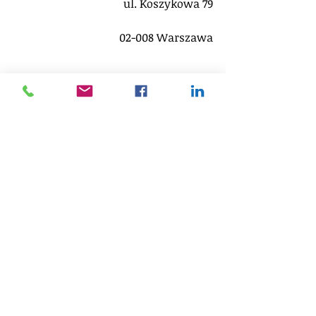
ul. Koszykowa 79
02-008 Warszawa
WSTĘP BEZPŁATNY! 
Ilość miejsc ograniczona. Warto 
przyjść nieco wcześniej.
Fundacja Rozwoju Menedżerskiego 