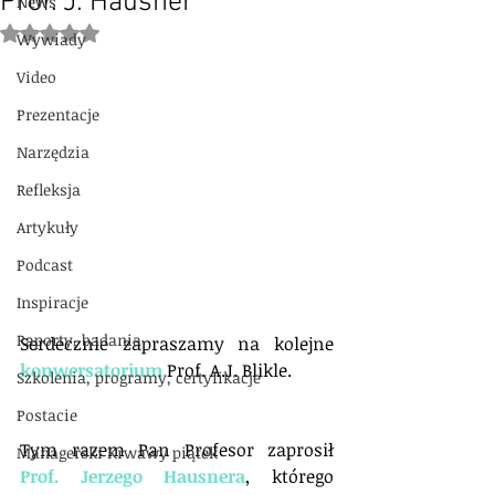
Prof. J. Hausner
News
Oceniono na NaN z 5 gwiazdek.
Wywiady
Video
Prezentacje
Narzędzia
Refleksja
Artykuły
Podcast
Inspiracje
Raporty, badania
Serdecznie zapraszamy na kolejne 
konwersatorium
 Prof. A.J. Blikle.
Szkolenia, programy, certyfikacje
Postacie
Tym razem Pan Profesor zaprosił 
Managerski Krwawy piątek
Prof. Jerzego Hausnera
, którego 