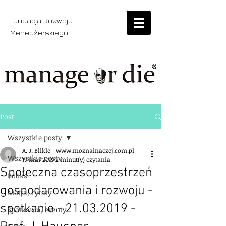
Fundacja Rozwoju
Menedżerskiego
Post
Wszystkie posty
A. J. Blikle - www.moznainaczej.com.pl
Wszystkie posty
19 mar 2019
2 minut(y) czytania
Społeczna czasoprzestrzeń
Books
gospodarowania i rozwoju -
Motta, cytaty
spotkanie - 21.03.2019 -
Spotkania, eventy