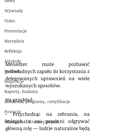
News
Wywiady
Video
Prezentacje
Narzędzia
Refleksja
Artykuły
Menedżer może pozbawić 
podwładnych zapału do korzystania z 
Podcast
delegowanych uprawnień na wiele 
Inspiracje
wyszukanych sposobów.
Raporty, badania
Na przykład:
Szkolenia, programy, certyfikacje
Postacie
- Przychodząc na zebrania, na 
których to oni powinni odgrywać 
Managerski Krwawy piątek
główną rolę — ludzie naturalnie będą 