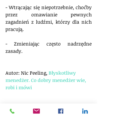
- Wtrącając się niepotrzebnie, choćby 
przez omawianie pewnych 
zagadnień z ludźmi, którzy dla nich 
pracują.
- Zmieniając często nadrzędne 
zasady.
Autor: Nic Peeling, 
Błyskotliwy 
menedżer. Co dobry menedżer wie, 
robi i mówi
#motto
#cytat
#motywacja
#Menedżerka
#menedżer
#błędymenedżerów