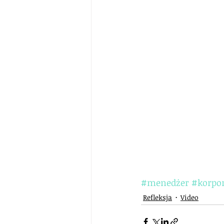
#menedżer
#korpor
Refleksja
Video