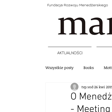
Fundacja Rozwoju Menedżerskiego
AKTUALNOŚCI
Wszystkie posty
Books
Mott
tvp.vod
26 kwi 201
Narzędzia
Refleksja
A
O Menedż
- Meeting
Szkolenia, programy, certyfikacj