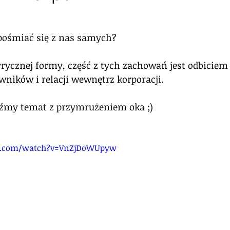
 gwiazdek.
pośmiać się z nas samych?
rycznej formy, część z tych zachowań jest odbiciem 
wników i relacji wewnętrz korporacji.
my temat z przymrużeniem oka ;)
e.com/watch?v=VnZjDoWUpyw