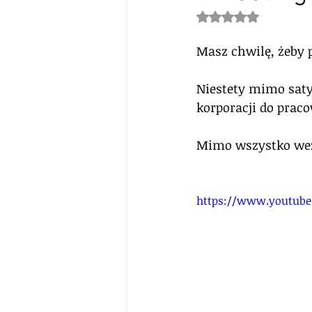
Oceniono na NaN z 5
Masz chwilę, żeby 
Niestety mimo saty
korporacji do praco
Mimo wszystko weź
https://www.youtub