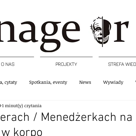
O NAS
PROJEKTY
STREFA WIE
a, cytaty
Spotkania, eventy
News
Wywiady
9
1 minut(y) czytania
rtykuły
Podcast
Inspiracje
Raporty, badania
erach / Menedżerkach na
 w korpo
e
Postacie
Managerski Krwawy piątek