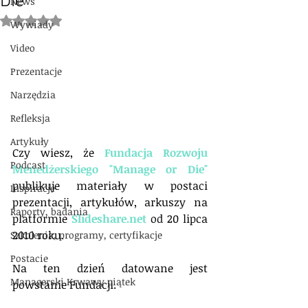
Die"
News
Oceniono na NaN z 5 gwiazdek.
Wywiady
Video
Prezentacje
Narzędzia
Refleksja
Artykuły
Czy wiesz, że 
Fundacja Rozwoju 
Podcast
Menedżerskiego "Manage or Die"
publikuje materiały w postaci 
Inspiracje
prezentacji, artykułów, arkuszy na 
Raporty, badania
platformie 
Slideshare.net
 od 20 lipca 
2010 roku.
Szkolenia, programy, certyfikacje
Postacie
Na ten dzień datowane jest 
Managerski Krwawy piątek
powstanie Fundacji.