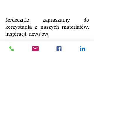
Serdecznie zapraszamy do 
korzystania z naszych materiałów, 
inspiracji, news'ów.
Jesteśmy także otwarci na różne 
formy współpracy. Możesz do nas 
przysłać swoje prezentacje, artykuły z 
obszaru zarządzania, które 
opublikujemy i będziemy promować 
w ramach FRM "Manage or Die" 
(oczywiście wszędzie będzie Twoje 
nazwisko, jako autora). Tym samym 
będziesz mieć realny wpływ na 
podnoszenie standardów 
zarzadzania w Polsce :)