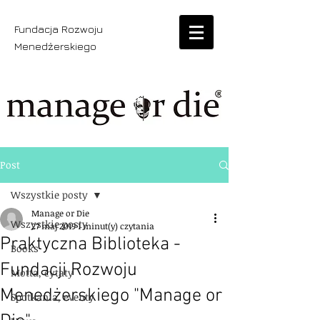
Fundacja Rozwoju
Menedżerskiego
Post
Wszystkie posty
Manage or Die
Wszystkie posty
27 maj 2019
1 minut(y) czytania
Praktyczna Biblioteka -
Books
Fundacji Rozwoju
Motta, cytaty
Menedżerskiego "Manage or
Spotkania, eventy