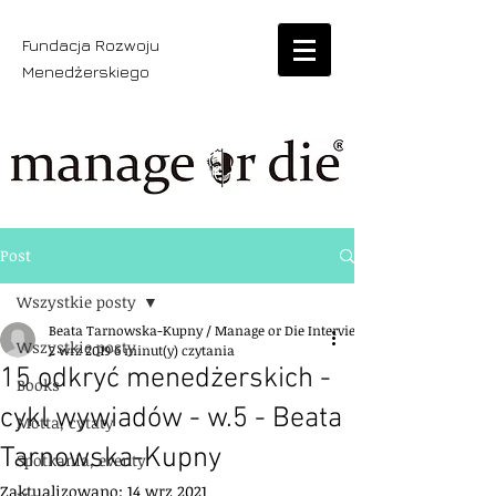
Fundacja Rozwoju
Menedżerskiego
Post
Wszystkie posty
Beata Tarnowska-Kupny / Manage or Die Interview
Wszystkie posty
2 wrz 2019
6 minut(y) czytania
15 odkryć menedżerskich -
Books
cykl wywiadów - w.5 - Beata
Motta, cytaty
Tarnowska-Kupny
Spotkania, eventy
Zaktualizowano:
14 wrz 2021