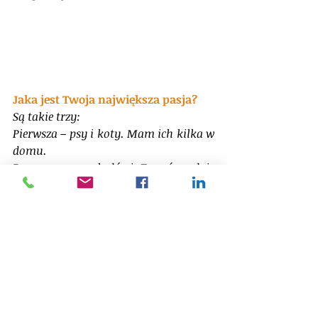
Jaka jest Twoja największa pasja?
Są takie trzy:
Pierwsza – psy i koty. Mam ich kilka w 
domu.
Druga – praca z ludźmi. To coś, co daje 
mi satysfakcję. Szczególnie, gdy widzę 
efekty w postaci rozwoju. Dlatego też 
praca z ludźmi w podejściu 
coachingowym okazała się być dla 
mnie prawdziwą pasją.
Trzecia – trochę związana z drugą – 
dzielenie się wiedzą i doświadczeniem, 
szczególnie w zakresie zarządzania 