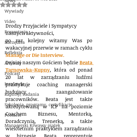
News
Oceniono na NaN z 5 gwiazdek.
Wywiady
Video
Drodzy Przyjaciele i Sympatycy 
Prezentacje
naszych aktywności,
po raz kolejny witamy Was po 
Narzędzia
wakacyjnej przerwie w ramach cyklu 
Refleksja
Manage or Die Interview.
Dzisiaj naszym Gościem będzie 
Beata 
Artykuły
Tarnowska-Kupny
, która od ponad 
Podcast
20 lat w zarządzaniu ludźmi 
Inspiracje
praktykuje coaching managerski 
budujący zaangażowanie 
Raporty, badania
pracowników. Beata jest także 
Szkolenia, programy, certyfikacje
akredytowaną w ICF na poziomie 
Coachem Biznesu, Mentorką, 
Postacie
Doradczynią, Trenerką, a także 
Managerski Krwawy piątek
wieloletnim praktykiem zarządzania 
w biznesie. Beata reprezentuje 