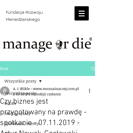
Fundacja Rozwoju
Menedżerskiego
Post
Wszystkie posty
A. J. Blikle - www.moznainaczej.com.pl
Wszystkie posty
3 lis 2019
2 minut(y) czytania
Czy biznes jest
Books
przygotowany na prawdę -
Motta, cytaty
spotkanie - 07.11.2019 -
Spotkania, eventy