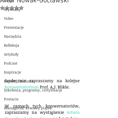
Artur Nowak-Gocławski
News
Oceniono na NaN z 5 gwiazdek.
Wywiady
Video
Prezentacje
Narzędzia
Refleksja
Artykuły
Podcast
Inspiracje
Serdecznie zapraszamy na kolejne 
Raporty, badania
konwersatorium
 Prof. A.J. Blikle.
Szkolenia, programy, certyfikacje
Postacie
W ramach tych konwersatoriów, 
Managerski Krwawy piątek
zapraszamy na wystąpienie 
Artura 