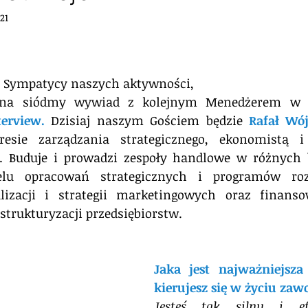
21
 gwiazdek.
 i Sympatycy naszych aktywności,
erview.
Dzisiaj naszym Gościem będzie 
Rafał Wój
esie zarządzania strategicznego, ekonomistą i 
Buduje i prowadzi zespoły handlowe w różnych b
elu opracowań strategicznych i programów ro
izacji i strategii marketingowych oraz finanso
trukturyzacji przedsiębiorstw. 
Jaka jest najważniejsza 
kierujesz się w życiu z
Jesteś tak silny i ef