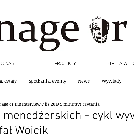
O NAS
PROJEKTY
STREFA WIE
a, cytaty
Spotkania, eventy
News
Wywiady
nage or Die Interview
7 lis 2019
5 minut(y) czytania
rtykuły
Podcast
Inspiracje
Raporty, badania
ć menedżerskich - cykl w
fał Wójcik
e
Postacie
Managerski Krwawy piątek