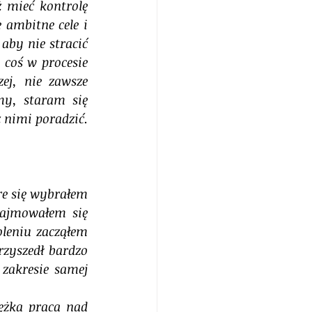
 mieć kontrolę 
ambitne cele i 
aby nie stracić 
 coś w procesie 
ej, nie zawsze 
my, staram się 
z nimi poradzić.
e się wybrałem 
ajmowałem się 
leniu zacząłem 
zyszedł bardzo 
zakresie samej 
ężka praca nad 