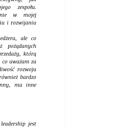
ego zespołu. 
nie w mojej 
u i rozwijaniu 
dżera, ale co 
ż pożądanych 
rzedaży, którą 
To co uważam za 
liwość rozwoju 
również bardzo 
inny, ma inne 
adership jest 