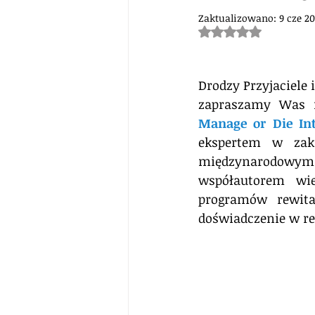
Zaktualizowano:
9 cze 20
Oceniono na NaN z 5
Drodzy Przyjaciele
Manage or Die Int
ekspertem w zakr
międzynarodowym. 
współautorem wi
programów rewital
doświadczenie w res