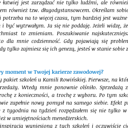
łatwiej jest zarządzać nie tylko ludźmi, ale również
tem również tzw. długodystansowcem. Określam sobie 
 potrzeba na to więcej czasu, tym bardziej jest ważne 
 i być wytrwałym. Ja się nie poddaję. Jeżeli widzę, że
chmiast to zmieniam. Poszukiwanie najskuteczniejsz
 to dla mnie codzienność. Gdy pojawiają się proble
gdy tylko zajmiesz się ich genezą, jesteś w stanie sobie 
wy moment w Twojej karierze zawodowej?
pakiet szkoleń u Kamili Rowińskiej. Pierwsze, na któr
rzedaży. Wtedy mnie ponownie olśniło. Sprzedażą z
ochę z konieczności, a trochę z wyboru. Po tym szko
wie zupełnie nowy pomysł na samego siebie. Efekt pr
 z tygodnia na tydzień rozpędzałem się nie tylko w 
ież w umiejętnościach menedżerskich. 
 inspiracja wyniesiona z tych szkoleń i oczywiście ci