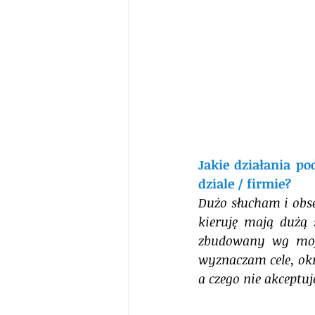
Jakie działania po
dziale / firmie?
Dużo słucham i obse
kieruję mają dużą 
zbudowany wg moje
wyznaczam cele, ok
a czego nie akceptuję