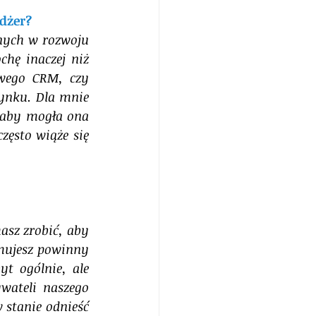
dżer? 
nych w rozwoju 
hę inaczej niż 
wego CRM, czy 
nku. Dla mnie 
 aby mogła ona 
ęsto wiąże się 
sz zrobić, aby 
mujesz powinny 
t ogólnie, ale 
ateli naszego 
 stanie odnieść 