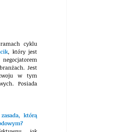
zapraszamy Was na siódmy wywiad z kolejnym Menedżerem w ramach cyklu 
cik
, który jest 
negocjatorem 
ranżach. Jest 
zwoju w tym 
wych. Posiada 
zasada, którą 
awodowym?
ektywny, jak 