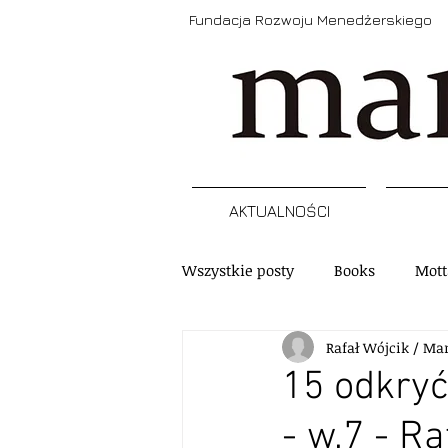
Fundacja Rozwoju Menedżerskiego
AKTUALNOŚCI
Wszystkie posty
Books
Mott
Rafał Wójcik / Ma
Narzędzia
Refleksja
A
15 odkry
- w.7 - Ra
Szkolenia, programy, certyfikacj