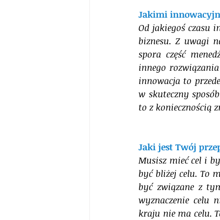
Jakimi innowacyjn
Od jakiegoś czasu 
biznesu. Z uwagi n
spora część mened
innego rozwiązani
innowacja to przed
w skuteczny sposób 
to z koniecznością 
Jaki jest Twój prz
Musisz mieć cel i b
być bliżej celu. To
być związane z tym
wyznaczenie celu n
kraju nie ma celu. T