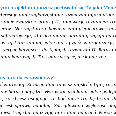
ymi projektami możesz pochwalić się Ty jako Mene
interesuje mnie wykorzystanie rozwiązań informatycz
a moje związki z branżą IT, innowację rozumiem troc
żerów. Nie wystarczy bowiem zaimplementować no
a softwarowego, których mamy ogromny wysyp na ry
e wszystkim zmiany jakie muszą zajść w organizacji,
czerpać korzyści z dostępnych rozwiązań IT. Bardzo cz
zmian kadrowych. To trudne decyzje, ale konieczne. 
epis na sukces zawodowy?
yć wytrwały. Każdego dnia musisz myśleć o tym, co ma
 mnie bardzo napędza. Wszystkie działania, jakie podej
, co chcesz osiągnąć. To być może trochę brzmi zby
ie jest sprawą banalną. Zdecydowana większość obyw
o jest tragedia, gdyż żyją oni z dnia na dzień. Nie są w