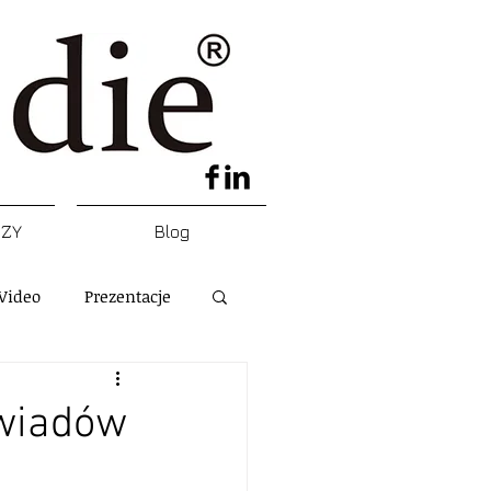
DZY
Blog
Video
Prezentacje
ywiadów