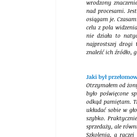
wrodzony znaczenie 
nad procesami. Jes
osiągam je. Czasami
celu z pola widzenia
nie działa to naty
najprostszej drogi
znaleźć ich źródło, 
Jaki był przełomo
Otrzymałem od żony 
było poświęcone sp
odkąd pamiętam. Tr
układać sobie w gło
szybko. Praktycznie
sprzedaży, ale równ
Szkolenia, a raczej