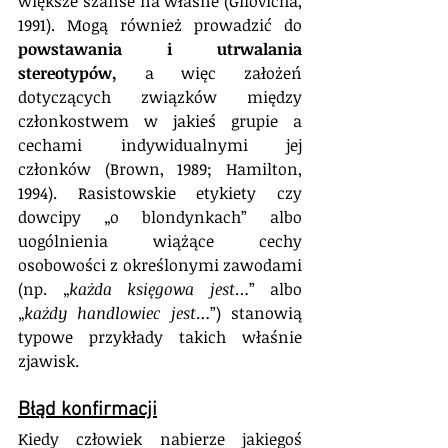
większe szanse na własne (Gilovicha, 
1991). Mogą również prowadzić do 
powstawania i utrwalania 
stereotypów,
 a więc założeń 
dotyczących związków między 
członkostwem w jakieś grupie a 
cechami indywidualnymi jej 
członków (Brown, 1989; Hamilton, 
1994). Rasistowskie etykiety czy 
dowcipy „o blondynkach” albo 
uogólnienia wiążące cechy 
osobowości z określonymi zawodami 
(np. „
każda księgowa jest
…” albo 
„
każdy handlowiec jest
…”) stanowią 
typowe przykłady takich właśnie 
zjawisk.
Błąd konfirmacji
Kiedy człowiek nabierze jakiegoś 