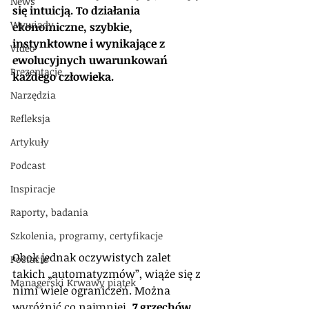
News
się intuicją. To działania 
Wywiady
ekonomiczne, szybkie, 
instynktowne i wynikające z 
Video
ewolucyjnych uwarunkowań 
Prezentacje
każdego człowieka.
Narzędzia
Refleksja
Artykuły
Podcast
Inspiracje
Raporty, badania
Szkolenia, programy, certyfikacje
Obok jednak oczywistych zalet 
Postacie
takich „automatyzmów”, wiąże się z 
Managerski Krwawy piątek
nimi wiele ograniczeń. Można 
wyróżnić co najmniej „
7 grzechów 