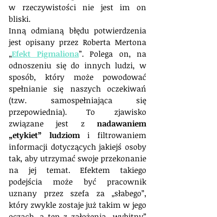
w rzeczywistości nie jest im on 
bliski.
Inną odmianą błędu potwierdzenia 
jest opisany przez Roberta Mertona 
„
Efekt Pigmaliona
”. Polega on, na 
odnoszeniu się do innych ludzi, w 
sposób, który może powodować 
spełnianie się naszych oczekiwań 
(tzw. samospełniająca się 
przepowiednia). To zjawisko 
związane jest z 
nadawaniem 
„etykiet” ludziom
 i filtrowaniem 
informacji dotyczących jakiejś osoby 
tak, aby utrzymać swoje przekonanie 
na jej temat. Efektem takiego 
podejścia może być pracownik 
uznany przez szefa za „słabego”, 
który zwykle zostaje już takim w jego 
oczach, a ten z założenia „wybitny” 