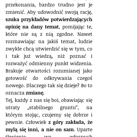
przekonania, bardzo trudno jest je 
zmienić. Aby udowodnić swoją rację, 
szuka przykładów potwierdzających 
opinię na dany temat
, pomijając te, 
które nie są z nią zgodne. Nawet 
rozmawiając na jakiś temat, ludzie 
zwykle chcą utwierdzić się w tym, co 
i tak już wiedzą, niż poznać i 
rozważyć odmienny punkt widzenia. 
Brakuje otwartości rozumianej jako 
gotowość do odkrywania czegoś 
nowego. Dlaczego tak się dzieje? Bo to 
oznacza 
zmianę.
Tej, każdy z nas się boi, obawiając się 
utraty „stabilnego gruntu”, na 
którym stojąc, czujemy się dobrze i 
pewnie. Człowiek 
z góry zakłada, że 
mylą się inni, a nie on sam
. Uparte 
tkwienie we własnych 