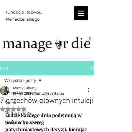
Fundacja Rozwoju
Menedżerskiego
Post
Wszystkie posty
Marek Gliwny
Wszystkie posty
10 wrz 2021
6 minut(y) czytania
7 grzechów głównych intuicji
Books
Oceniono na NaN z 5 gwiazdek.
Motta, cytaty
Ludzie każdego dnia podejmują w 
pośpiechu szereg 
Spotkania, eventy
natychmiastowych decyzji, kierując 