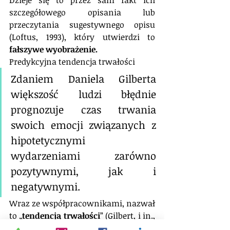
Dzieje się to przez sam fakt ich 
szczegółowego opisania lub 
przeczytania sugestywnego opisu 
(Loftus, 1993), który utwierdzi to 
fałszywe wyobrażenie.
Predykcyjna tendencja trwałości
Zdaniem Daniela Gilberta 
większość ludzi błędnie 
prognozuje czas trwania 
swoich emocji związanych z 
hipotetycznymi 
wydarzeniami zarówno 
pozytywnymi, jak i 
negatywnymi. 
Wraz ze współpracownikami, nazwał 
to „
tendencją trwałości
” (Gilbert, i in., 
2002) zaś M. Ross „kognitywną 