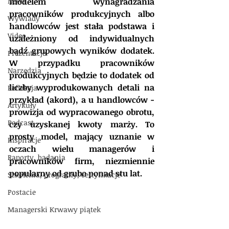
News
modelem wynagradzania 
pracowników produkcyjnych albo 
Wywiady
handlowców jest stała podstawa i 
Video
uzależniony od indywidualnych 
bądź grupowych wyników dodatek. 
Prezentacje
W przypadku pracowników 
Narzędzia
produkcyjnych będzie to dodatek od 
liczby wyprodukowanych detali na 
Refleksja
przykład (akord), a u handlowców - 
Artykuły
prowizja od wypracowanego obrotu, 
Podcast
czy uzyskanej kwoty marży. To 
prosty model, mający uznanie w 
Inspiracje
oczach wielu managerów i 
Raporty, badania
pracowników firm, niezmiennie 
popularny od grubo ponad stu lat.
Szkolenia, programy, certyfikacje
Postacie
Managerski Krwawy piątek