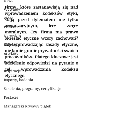
News
Firmy, które zastanawiają się nad 
Wywiady
wprowadzeniem kodeksów etyki, 
Video
stają przed dylematem nie tylko 
organizacyjnym, lecz wręcz 
Prezentacje
moralnym. Czy firma ma prawo 
Narzędzia
określać etyczne wzory zachowań? 
Czy wprowadzając zasady etyczne, 
Refleksja
nie łamie granic prywatności swoich 
Artykuły
pracowników. Dlatego kluczowe jest 
Podcast
udzielenie odpowiedzi na pytanie o 
cel wprowadzania kodeksu 
Inspiracje
etycznego.
Raporty, badania
Szkolenia, programy, certyfikacje
Postacie
Managerski Krwawy piątek