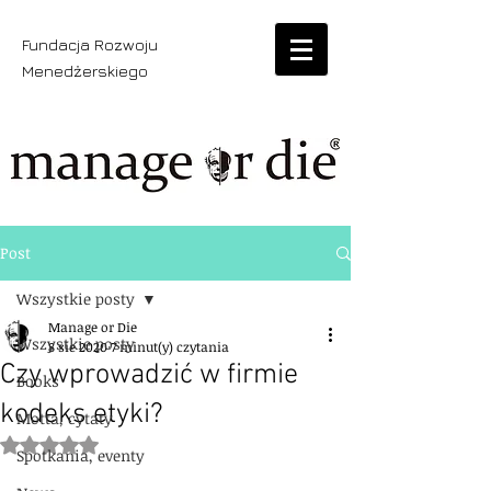
Fundacja Rozwoju
Menedżerskiego
Post
Wszystkie posty
Manage or Die
Wszystkie posty
8 sie 2020
7 minut(y) czytania
Czy wprowadzić w firmie
Books
kodeks etyki?
Motta, cytaty
Oceniono na NaN z 5 gwiazdek.
Spotkania, eventy