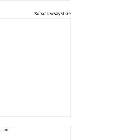
Zobacz wszystkie
zdek.
 ocen