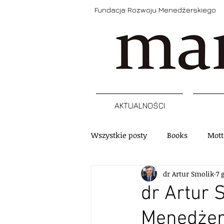
Fundacja Rozwoju Menedżerskiego
AKTUALNOŚCI
Wszystkie posty
Books
Mott
dr Artur Smolik
7 
Narzędzia
Refleksja
A
dr Artur 
Menedżer
Szkolenia, programy, certyfikacj