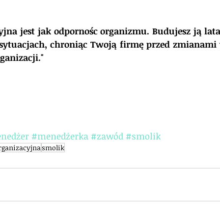
yjna jest jak odpornośc organizmu. Budujesz ją lata
 sytuacjach, chroniąc Twoją firmę przed zmianami 
ganizacji."
nedżer
#menedżerka
#zawód
#smolik
rganizacyjna
smolik