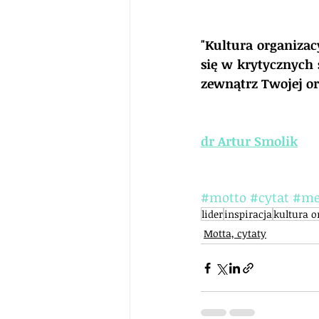
"Kultura organizac
się w krytycznych
zewnątrz Twojej or
dr Artur Smolik
#motto
#cytat
#me
lider
inspiracja
kultura o
Motta, cytaty