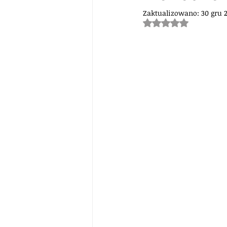
Zaktualizowano:
30 gru 
Oceniono na NaN z 5