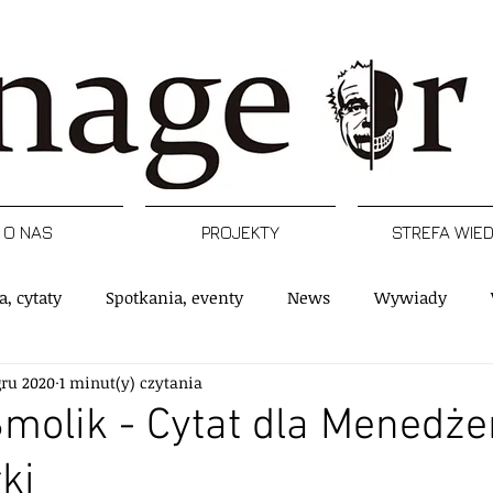
O NAS
PROJEKTY
STREFA WIE
a, cytaty
Spotkania, eventy
News
Wywiady
gru 2020
1 minut(y) czytania
rtykuły
Podcast
Inspiracje
Raporty, badania
Smolik - Cytat dla Menedże
ki
e
Postacie
Managerski Krwawy piątek