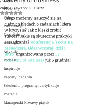
Academy of Business
News
Zaktualizowano:
8 lis 2022
Wywiady
Oceniono na NaN z 5 gwiazdek.
Video
Czego możemy nauczyć się na 
cudzych błędach o zadaniach lidera 
Prezentacje
w kryzysie? Jak z klęski zrobić 
Narzędzia
sukces? Jakie są skuteczne praktyki 
zarządzania?
Konferencja "Focus na 
Refleksja
Menedżera. Lider wczoraj, dziś i 
Artykuły
jutro"
 organizowana przez 
EY 
Academy of Business
 już 5 grudnia! 
Podcast
Inspiracje
Raporty, badania
Szkolenia, programy, certyfikacje
Postacie
Managerski Krwawy piątek