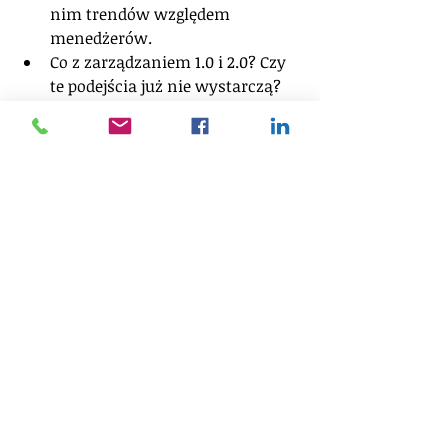
nim trendów względem 
menedżerów.
Co z zarządzaniem 1.0 i 2.0? Czy 
te podejścia już nie wystarczą?
WYDARZENIE KOMERCYJNE.
REJESTRACJA ONLINE I STACJONARNA 
pod linkiem
.
Ilość miejsc ograniczona. Warto 
przyjść i dołączyć nieco wcześniej.
Fundacja Rozwoju Menedżerskiego 
"Manage or Die" nie jest 
organizatorem tego wydarzenia. 
Udostępniamy tą informację, 