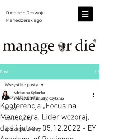
Fundacja Rozwoju
Menedżerskiego
Post
Wszystkie posty
Adrianna Sykucka
Wszystkie posty
5 lis 2022
2 minut(y) czytania
Konferencja „Focus na
Books
Menedżera. Lider wczoraj,
Motta, cytaty
dziś i jutro - 05.12.2022 - EY
Spotkania, eventy