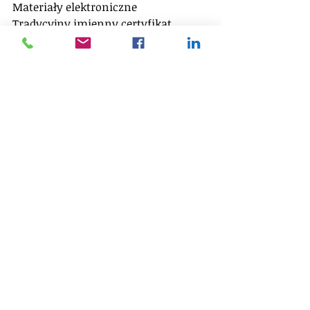
Materiały elektroniczne
Tradycyjny imienny certyfikat
Trener: 
dr Wojciech Josek
Piotr Botkowski
zapisy: biuro@lssa.pl
kontakt: 600 810 957
Dla Przyjaciół i Sympatyków Manage 
or Die mamy specjalną ofertę:
Pierwsze 10 osób, które 
zapiszą się na programy 
Lean Six Sigma Academy 
Poland, otrzymają 10% 
rabatu na hasło: 