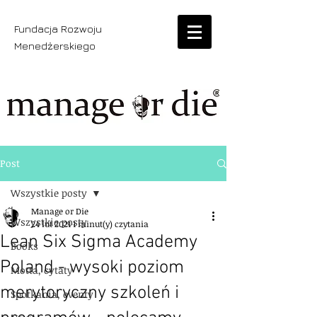
Fundacja Rozwoju
Menedżerskiego
Post
Wszystkie posty
Manage or Die
Wszystkie posty
24 lut 2021
1 minut(y) czytania
Lean Six Sigma Academy
Books
Poland - wysoki poziom
Motta, cytaty
merytoryczny szkoleń i
Spotkania, eventy