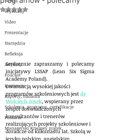
programów - polecamy
News
Oceniono na NaN z 5 gwiazdek.
Wywiady
Video
Prezentacje
Narzędzia
Refleksja
Serdecznie zapraszamy i polecamy 
Artykuły
inicjatywy LSSAP (Lean Six Sigma 
Podcast
Academy Poland).
Inspiracje
Gwarancją wysokiej jakości 
programów szkoleniowych jest 
dr 
Raporty, badania
Wojciech Josek
, wspierany przez 
Szkolenia, programy, certyfikacje
zespół doświadczonych 
konsultantów i trenerów 
Postacie
realizujących projekty szkoleniowe i 
Managerski Krwawy piątek
doradcze od kilkunastu lat. Szkolą w 
języku polskim, angielskim, 