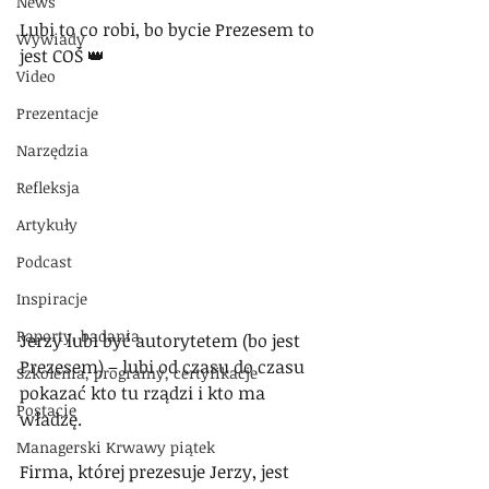
News
Lubi to co robi, bo bycie Prezesem to 
Wywiady
jest COŚ 👑
Video
Prezentacje
Narzędzia
Refleksja
Artykuły
Podcast
Inspiracje
Raporty, badania
Jerzy lubi być autorytetem (bo jest 
Prezesem) – lubi od czasu do czasu 
Szkolenia, programy, certyfikacje
pokazać kto tu rządzi i kto ma 
Postacie
władzę.
Managerski Krwawy piątek
Firma, której prezesuje Jerzy, jest 