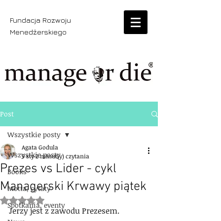
Fundacja Rozwoju
Menedżerskiego
Post
Wszystkie posty
Agata Godula
Wszystkie posty
9 sty
2 minut(y) czytania
Prezes vs Lider - cykl
Books
Managerski Krwawy piątek
Motta, cytaty
Oceniono na NaN z 5 gwiazdek.
Spotkania, eventy
Jerzy jest z zawodu Prezesem.