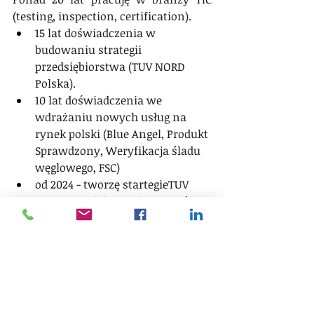
(testing, inspection, certification). 
15 lat doświadczenia w 
budowaniu strategii 
przedsiębiorstwa (TUV NORD 
Polska).
10 lat doświadczenia we 
wdrażaniu nowych usług na 
rynek polski (Blue Angel, Produkt 
Sprawdzony, Weryfikacja śladu 
węglowego, FSC)
od 2024 - tworzę startegieTUV 
AUSTRIA Polska. Buduję zespół 
działu certyfikacji, optymalizuję 
procesy.
Łączę cele strategiczne z celami 
jakościowymi i buduję kulturę 
organizacyjna wspierającą 
osiąganie tych celów. 