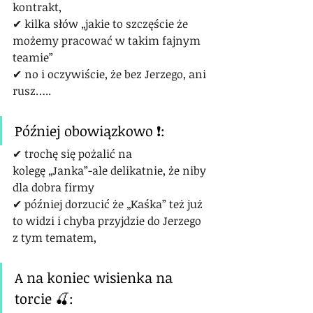
kontrakt,
✔ kilka słów „jakie to szczęście że 
możemy pracować w takim fajnym 
teamie”
✔ no i oczywiście, że bez Jerzego, ani 
rusz…..
Później obowiązkowo ❗:
✔ trochę się pożalić na 
kolegę „Janka”-ale delikatnie, że niby 
dla dobra firmy
✔ później dorzucić że „Kaśka” też już 
to widzi i chyba przyjdzie do Jerzego 
z tym tematem,
A na koniec wisienka na 
torcie 🍒: