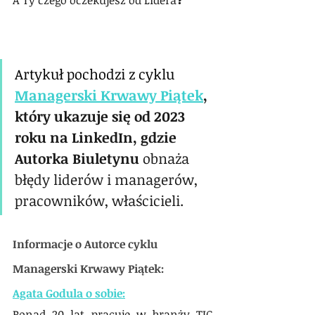
A Ty czego oczekujesz od Lidera❓
Artykuł pochodzi z cyklu 
Managerski Krwawy Piątek
, 
który ukazuje się od 2023 
roku na LinkedIn, gdzie 
Autorka Biuletynu 
obnaża 
błędy liderów i managerów, 
pracowników, właścicieli.
Informacje o Autorce cyklu 
Managerski Krwawy Piątek:
Agata Godula o sobie:
Ponad 20 lat pracuję w branży TIC 