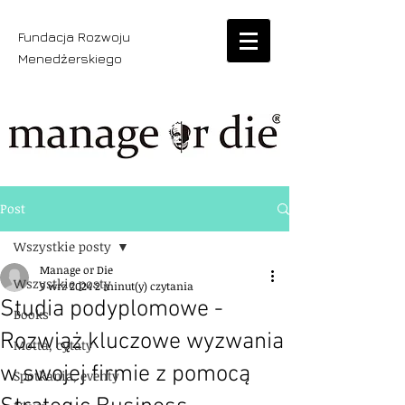
Fundacja Rozwoju
Menedżerskiego
Post
Wszystkie posty
Manage or Die
Wszystkie posty
9 wrz 2024
2 minut(y) czytania
Studia podyplomowe -
Books
Rozwiąż kluczowe wyzwania
Motta, cytaty
w swojej firmie z pomocą
Spotkania, eventy