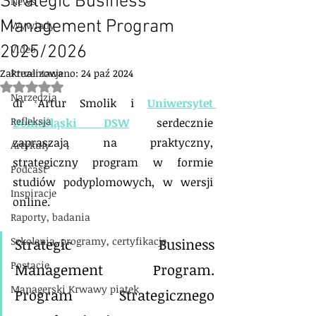
Strategic Business
News
Management Program
Wywiady
2025/2026
Video
Zaktualizowano:
Prezentacje
24 paź 2024
Oceniono na NaN z 5 gwiazdek.
Narzędzia
dr Artur Smolik i 
Uniwersytet 
Refleksja
Dolnośląski DSW
 serdecznie 
zapraszają na praktyczny, 
Artykuły
strategiczny program w formie 
Podcast
studiów podyplomowych, w wersji 
Inspiracje
online.
Raporty, badania
Szkolenia, programy, certyfikacje
Strategic Business 
Postacie
Management Program. 
Managerski Krwawy piątek
Program Strategicznego 