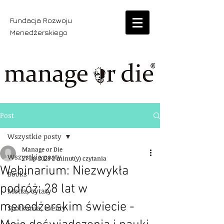
Fundacja Rozwoju
Menedżerskiego
Post
Wszystkie posty
Manage or Die
Wszystkie posty
27 lip 2023
2 minut(y) czytania
Webinarium: Niezwykła
Books
podróż: 28 lat w
Motta, cytaty
menedżerskim świecie -
Spotkania, eventy