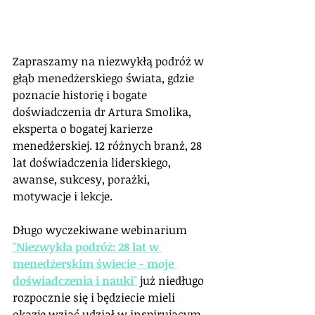
Zapraszamy na niezwykłą podróż w 
głąb menedżerskiego świata, gdzie 
poznacie historię i bogate 
doświadczenia dr Artura Smolika, 
eksperta o bogatej karierze 
menedżerskiej. 12 różnych branż, 28 
lat doświadczenia liderskiego, 
awanse, sukcesy, porażki, 
motywacje i lekcje.
Długo wyczekiwane webinarium 
"Niezwykła podróż: 28 lat w 
menedżerskim świecie - moje 
doświadczenia i nauki"
 już niedługo 
rozpocznie się i będziecie mieli 
okazję wziąć udział w inspirującym 