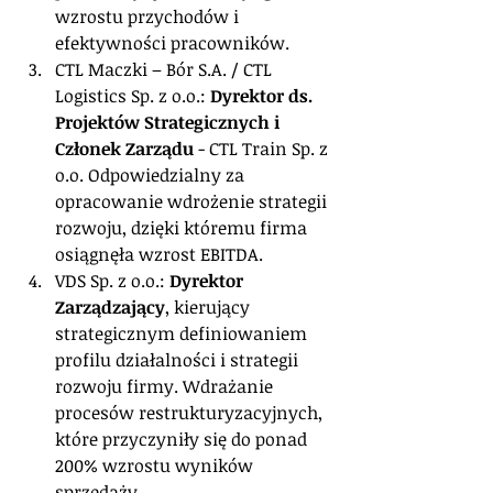
wzrostu przychodów i 
efektywności pracowników.
CTL Maczki – Bór S.A. / CTL 
Logistics Sp. z o.o.: 
Dyrektor ds. 
Projektów Strategicznych i 
Członek Zarządu
 - CTL Train Sp. z 
o.o. Odpowiedzialny za 
opracowanie wdrożenie strategii 
rozwoju, dzięki któremu firma 
osiągnęła wzrost EBITDA.
VDS Sp. z o.o.: 
Dyrektor 
Zarządzający
, kierujący 
strategicznym definiowaniem 
profilu działalności i strategii 
rozwoju firmy. Wdrażanie 
procesów restrukturyzacyjnych, 
które przyczyniły się do ponad 
200% wzrostu wyników 
sprzedaży.