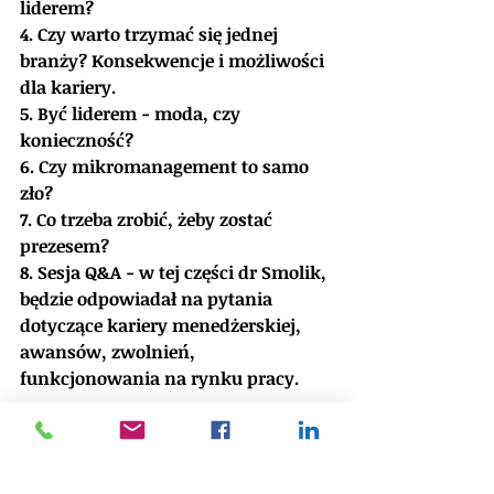
liderem?
4. Czy warto trzymać się jednej 
branży? Konsekwencje i możliwości 
dla kariery.
5. Być liderem - moda, czy 
konieczność?
6. Czy mikromanagement to samo 
zło?
7. Co trzeba zrobić, żeby zostać 
prezesem?
8. Sesja Q&A - w tej części dr Smolik, 
będzie odpowiadał na pytania 
dotyczące kariery menedżerskiej, 
awansów, zwolnień, 
funkcjonowania na rynku pracy. 
Nie przegapcie okazji, aby wziąć 
udział w tym wyjątkowym 
webinarium! 