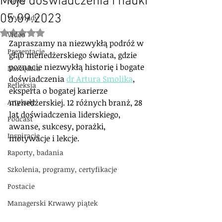
Moje doświadczenia i nauki
News
05.09.2023
Wywiady
Oceniono na NaN z 5 gwiazdek.
Video
Zapraszamy na niezwykłą podróż w 
Prezentacje
głąb menedżerskiego świata, gdzie 
poznacie niezwykłą historię i bogate 
Narzędzia
doświadczenia 
dr Artura Smolika
, 
Refleksja
eksperta o bogatej karierze 
Artykuły
menedżerskiej. 12 różnych branż, 28 
lat doświadczenia liderskiego, 
Podcast
awanse, sukcesy, porażki, 
Inspiracje
motywacje i lekcje.
Raporty, badania
Szkolenia, programy, certyfikacje
Postacie
Managerski Krwawy piątek