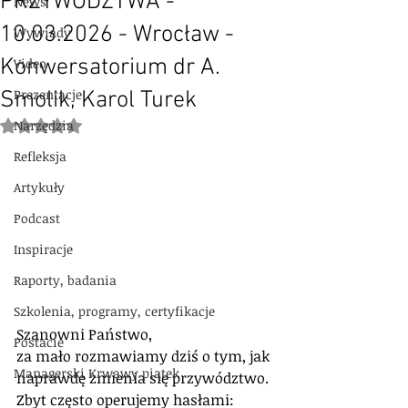
PRZYWÓDZTWA -
News
10.03.2026 - Wrocław -
Wywiady
Konwersatorium dr A.
Video
Prezentacje
Smolik, Karol Turek
Narzędzia
Oceniono na NaN z 5 gwiazdek.
Refleksja
Artykuły
Podcast
Inspiracje
Raporty, badania
Szkolenia, programy, certyfikacje
Szanowni Państwo,
Postacie
za mało rozmawiamy dziś o tym, jak 
Managerski Krwawy piątek
naprawdę zmienia się przywództwo. 
Zbyt często operujemy hasłami: 