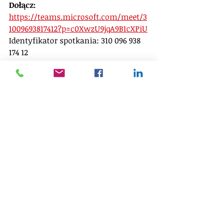
Dołącz: 
https://teams.microsoft.com/meet/3
1009693817412?p=c0XwzU9jqA9B1cXPiU
Identyfikator spotkania: 310 096 938 
174 12
Kod dostępu: s6y4fQ7P
Idea konwersatorium 
„Wyzwania Zarządzania”
Konwersatoria powstały jako 
przestrzeń dialogu między teorią a 
praktyką – miejsce spotkania 
menedżerów, liderów, 
przedsiębiorców, studentów i 
badaczy, dla których zarządzanie jest 
czymś więcej niż zestawem narzędzi.
To refleksja nad odpowiedzialnością 
liderów za standardy, które tworzą – 