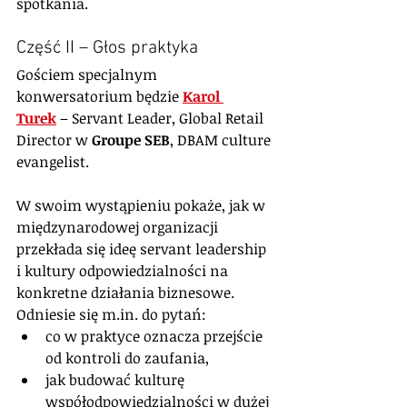
spotkania.
Część II – Głos praktyka
Gościem specjalnym 
konwersatorium będzie 
Karol 
Turek
 – Servant Leader, Global Retail 
Director w 
Groupe SEB
, DBAM culture 
evangelist.
W swoim wystąpieniu pokaże, jak w 
międzynarodowej organizacji 
przekłada się ideę servant leadership 
i kultury odpowiedzialności na 
konkretne działania biznesowe.
Odniesie się 
m.in
. do pytań:
co w praktyce oznacza przejście 
od kontroli do zaufania,
jak budować kulturę 
współodpowiedzialności w dużej 