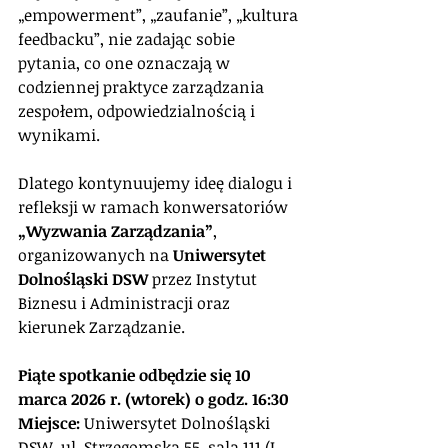
„empowerment”, „zaufanie”, „kultura 
feedbacku”, nie zadając sobie 
pytania, co one oznaczają w 
codziennej praktyce zarządzania 
zespołem, odpowiedzialnością i 
wynikami.
Dlatego kontynuujemy ideę dialogu i 
refleksji w ramach konwersatoriów 
„Wyzwania Zarządzania”
, 
organizowanych na 
Uniwersytet 
Dolnośląski DSW
 przez Instytut 
Biznesu i Administracji oraz 
kierunek Zarządzanie.
Piąte spotkanie odbędzie się 10 
marca 2026 r. (wtorek) o godz. 16:30
Miejsce:
 Uniwersytet Dolnośląski 
DSW, ul. Strzegomska 55, sala 111 (I 