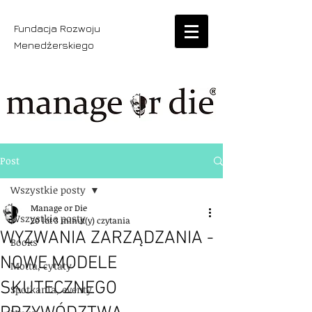
Fundacja Rozwoju
Menedżerskiego
Post
Wszystkie posty
Manage or Die
Wszystkie posty
20 lut
3 minut(y) czytania
WYZWANIA ZARZĄDZANIA -
Books
NOWE MODELE
Motta, cytaty
SKUTECZNEGO
Spotkania, eventy