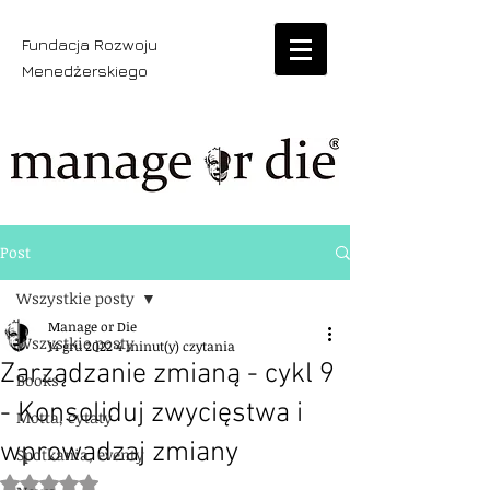
Fundacja Rozwoju
Menedżerskiego
Post
Wszystkie posty
Manage or Die
Wszystkie posty
14 gru 2022
4 minut(y) czytania
Zarządzanie zmianą - cykl 9
Books
- Konsoliduj zwycięstwa i
Motta, cytaty
wprowadzaj zmiany
Spotkania, eventy
Oceniono na NaN z 5 gwiazdek.