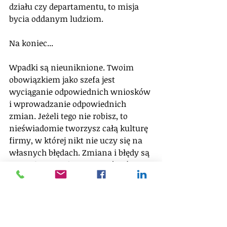
działu czy departamentu, to misja 
bycia oddanym ludziom.
Na koniec...
Wpadki są nieuniknione. Twoim 
obowiązkiem jako szefa jest 
wyciąganie odpowiednich wniosków 
i wprowadzanie odpowiednich 
zmian. Jeżeli tego nie robisz, to 
nieświadomie tworzysz całą kulturę 
firmy, w której nikt nie uczy się na 
własnych błędach. Zmiana i błędy są 
nieuniknione aby stworzyć coś 
nowego, lepszego... Przecież nie było 
nas jeszcze w przyszłości... za chwilę 
tam wyruszamy a jedyną słuszna 
metodą aby znaleźć swoją nową, 
idealną górę lodową jest sprawdzona 