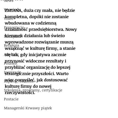
News
Wywiady
ZMIANA, duża czy mała, nie będzie 
kompletna, dopóki nie zostanie 
Video
wbudowana w codzienną 
Prezentacje
działalność przedsiębiorstwa. Nowy 
kierunek działania lub świeżo 
Narzędzia
wprowadzone rozwiązanie muszą 
Refleksja
wsiąknąć w kulturę firmy, a stanie 
Artykuły
się tak, gdy inicjatywa zacznie 
przynosić widoczne rezultaty i 
Podcast
przybliżać organizację do lepszej 
Inspiracje
strategicznie przyszłości. Warto 
więc pomyśleć, jak dostosować 
Raporty, badania
kulturę firmy do nowej 
Szkolenia, programy, certyfikacje
rzeczywistości.
Postacie
Managerski Krwawy piątek