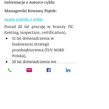
Informacje o Autorce cyklu 
Managerski Krwawy Piątek:
Agata Godula o sobie:
Ponad 20 lat pracuję w branży TIC 
(testing, inspection, certification). 
15 lat doświadczenia w 
budowaniu strategii 
przedsiębiorstwa (TUV NORD 
Polska).
10 lat doświadczenia we 
wdrażaniu nowych usług na 
rynek polski (Blue Angel, Produkt 
Sprawdzony, Weryfikacja śladu 
węglowego, FSC)
od 2024 - tworzę startegieTUV 
AUSTRIA Polska. Buduję zespół 
działu certyfikacji, optymalizuję 
procesy.