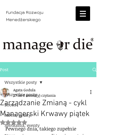
Fundacja Rozwoju
Menedżerskiego
Post
Wszystkie posty
Agata Godula
Wszystkie posty
27 lut
3 minut(y) czytania
Zarządzanie Zmianą - cykl
Books
Managerski Krwawy piątek
Motta, cytaty
Oceniono na NaN z 5 gwiazdek.
Spotkania, eventy
Pewnego dnia, takiego zupełnie 