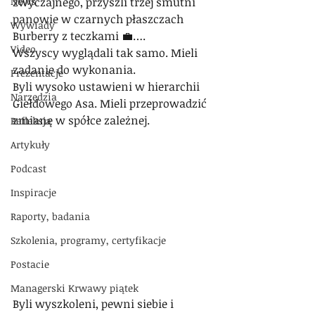
News
zwyczajnego, przyszli trzej smutni 
panowie w czarnych płaszczach 
Wywiady
Burberry z teczkami 💼….
Video
Wszyscy wyglądali tak samo. Mieli 
zadanie do wykonania.
Prezentacje
Byli wysoko ustawieni w hierarchii 
Narzędzia
Giełdowego Asa. Mieli przeprowadzić 
zmianę w spółce zależnej.
Refleksja
Artykuły
Podcast
Inspiracje
Raporty, badania
Szkolenia, programy, certyfikacje
Postacie
Managerski Krwawy piątek
Byli wyszkoleni, pewni siebie i 