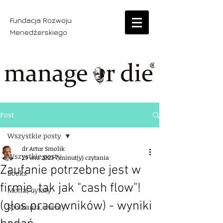
Fundacja Rozwoju
Menedżerskiego
Post
Wszystkie posty
dr Artur Smolik
Wszystkie posty
29 wrz 2023
7 minut(y) czytania
Zaufanie potrzebne jest w
Books
firmie, tak jak "cash flow"!
Motta, cytaty
(głos pracowników) - wyniki
Spotkania, eventy