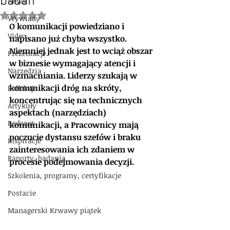
badań
News
Oceniono na NaN z 5 gwiazdek.
Wywiady
O komunikacji powiedziano i 
Video
napisano już chyba wszystko. 
Niemniej jednak jest to wciąż obszar 
Prezentacje
w biznesie wymagający atencji i 
Narzędzia
wzmacniania. Liderzy szukają w 
komunikacji dróg na skróty, 
Refleksja
koncentrując się na technicznych 
Artykuły
aspektach (narzędziach) 
Podcast
komunikacji, a Pracownicy mają 
poczucie dystansu szefów i braku 
Inspiracje
zainteresowania ich zdaniem w 
Raporty, badania
procesie podejmowania decyzji. 
Szkolenia, programy, certyfikacje
Postacie
Managerski Krwawy piątek