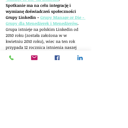
Spotkanie ma na celu integrację i 
wymianę doświadczeń społeczności 
Grupy Linkedin - 
Grupy Manage or Die - 
Grupy dla Menedżerek i Menedżerów
.
Grupa istnieje na polskim Linkedin od 
2010 roku (została założona w w 
kwietniu 2010 roku), wiec na ten rok 
przypada 12 rocznica istnienia naszej 
grupy. W tym czasie z niszowej Grupa 
Manage or Die stała się jedną z 
największych, zawodowych grup na 
polskim Linkedin (aktualnie liczy 5565 
członków).
Aby wykonać kolejny krok w stronę 
budowania naszej społeczności 
skupionej wokół zawodu Menedżerki, 
Menedżera, czyli osób zarządzających, 
chcemy rozpocząć spotkania "na żywo" i 
online, które będą okazją do dyskusji, 
inspiracji, wymiany doświadczeń i 
integracji.