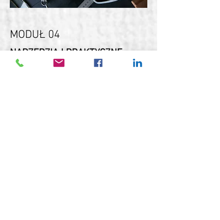
MODUŁ 04
NARZĘDZIA I PRAKTYCZNE
UMIEJĘTNOŚCI MENEDŻERSKIE
Analiza i jej znaczenie w biznesie
(SWOT, PEST) (8 godz.)
Tworzenie KPIs (Key Performance
Indicators) i raportów zarządczych (8
godz.)
Szkolenie certyfikujące AgilePM
Foundation (16 godz.)
Rozwój kompetencji cyfrowych i
technologicznych dla menedżerów (AI,
DALL•E, inne) (8 godz.)
Budowanie efektywnych systemów
motywacyjnych (8 godz.)