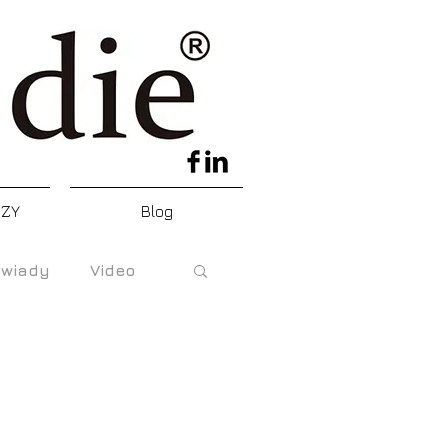
DZY
Blog
wiady
Video
e
ski Krwawy piątek