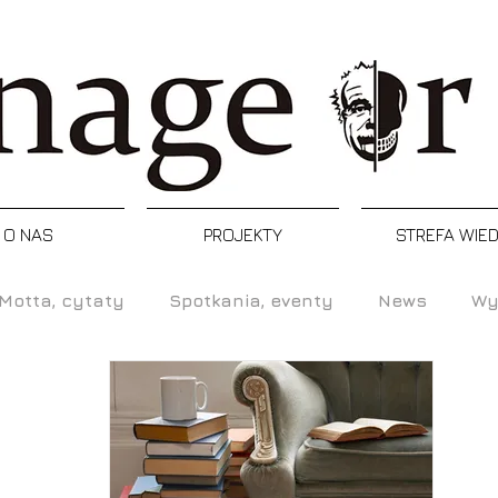
O NAS
PROJEKTY
STREFA WIE
Motta, cytaty
Spotkania, eventy
News
Wy
Refleksja
Artykuły
Podcast
Inspiracj
enia, programy, certyfikacje
Postacie
Manager