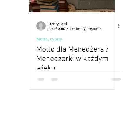
Henry Ford
6 paź 2016
1 minut(y) czytania
Motta, cytaty
Motto dla Menedżera /
Menedżerki w każdym
wieku