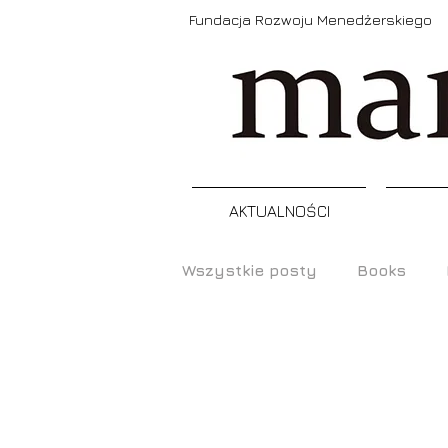
Fundacja Rozwoju Menedżerskiego
AKTUALNOŚCI
Wszystkie posty
Books
Prezentacje
Narzędzia
Raporty, badania
Szkol