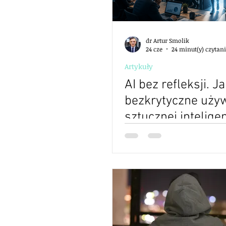
dr Artur Smolik
24 cze
24 minut(y) czytan
Artykuły
AI bez refleksji. J
bezkrytyczne uży
sztucznej inteligen
osłabia kompetenc
motywację i wied
organizacyjną