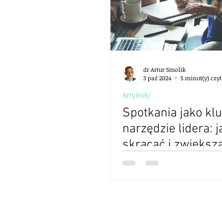
dr Artur Smolik
3 paź 2024
5 minut(y) czy
Artykuły
Spotkania jako kl
narzędzie lidera: j
skracać i zwiększ
efektywność?(gło
pracowników) - wy
badań