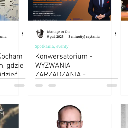
Manage or Die
tania
9 paź 2025
3 minut(y) czytania
Spotkania, eventy
 Kocham
Konwersatorium -
m, gdzie
WYZWANIA
idzieć,
ZARZĄDZANIA -
MIKROMANAGEMENT -
wartość
Spotkanie - 18.11.2025 -
15
Wrocław
kich -