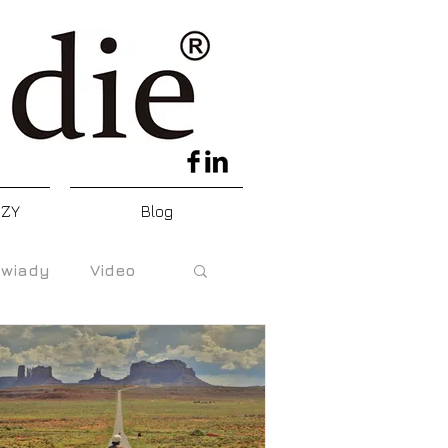
DZY
Blog
wiady
Video
e
ski Krwawy piątek