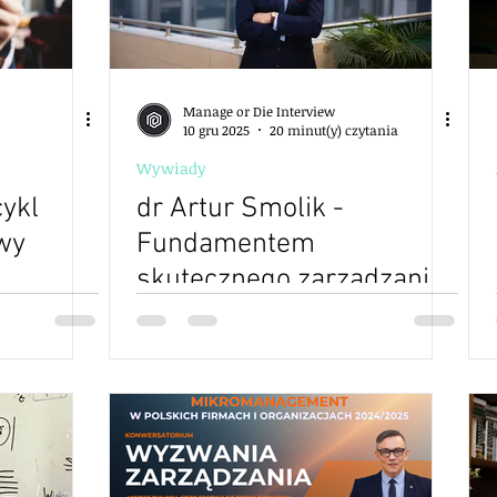
Manage or Die Interview
10 gru 2025
20 minut(y) czytania
Wywiady
cykl
dr Artur Smolik -
wy
Fundamentem
skutecznego zarządzania
jest przede wszystkim
profesjonalizm i
odpowiedzialność -15
odkryć menedżerskich -
edycja 2 - S02E22