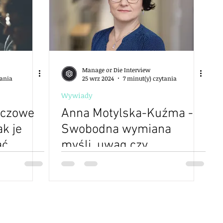
Manage or Die Interview
tania
25 wrz 2024
7 minut(y) czytania
Wywiady
uczowe
Anna Motylska-Kuźma -
ak je
Swobodna wymiana
ać
myśli, uwag czy
s
spostrzeżeń to jedna z
niki
podstawowych zasad - 15
odkryć menedżerskich -
edycja 2 - S02E15