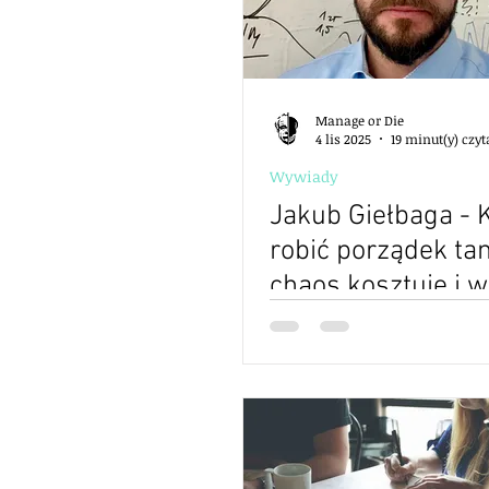
Manage or Die
4 lis 2025
19 minut(y) czy
Wywiady
Jakub Giełbaga -
robić porządek ta
chaos kosztuje i w
jak ten porządek
przekłada się na 
dla ludzi i firmy - 
odkryć menedżers
edycja 2 - S02E21