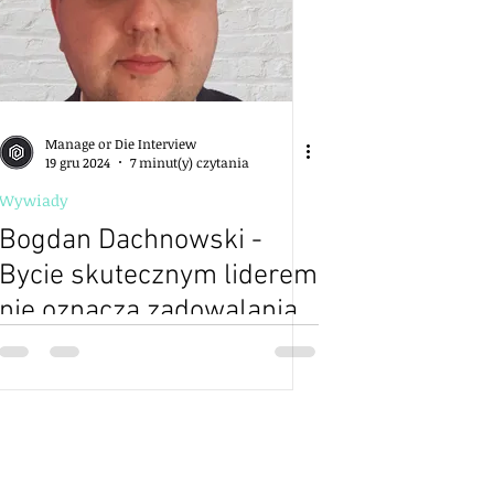
Manage or Die Interview
19 gru 2024
7 minut(y) czytania
Wywiady
Bogdan Dachnowski -
Bycie skutecznym liderem
nie oznacza zadowalania
wszystkich i brania na
swoje barki całej
odpowiedzialności - 15
odkryć menedżerskich -
edycja 2 - S02E16