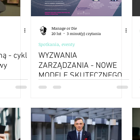
Manage or Die
20 lut
3 minut(y) czytania
Spotkania, eventy
ą - cykl
WYZWANIA
wy
ZARZĄDZANIA - NOWE
MODELE SKUTECZNEGO
PRZYWÓDZTWA -
10.03.2026 - Wrocław -
Konwersatorium dr A.
Smolik, Karol Turek