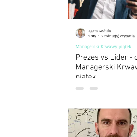
Agata Godula
9 sty
2 minut(y) czytania
Managerski Krwawy piątek
Prezes vs Lider - 
Managerski Krwa
piątek