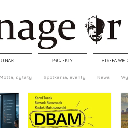
O NAS
PROJEKTY
STREFA WIE
Motta, cytaty
Spotkania, eventy
News
Wy
Refleksja
Artykuły
Podcast
Inspiracj
enia, programy, certyfikacje
Postacie
Manager