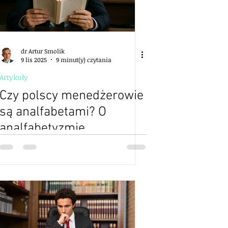
dr Artur Smolik
9 lis 2025
9 minut(y) czytania
Artykuły
Czy polscy menedżerowie
są analfabetami? O
analfabetyzmie
funkcjonalnym w polskich
firmach i organizacjach