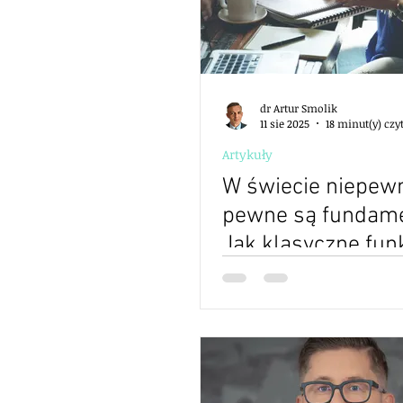
dr Artur Smolik
11 sie 2025
18 minut(y) czy
Artykuły
W świecie niepewn
pewne są fundame
Jak klasyczne fun
zarządzania wspie
nowoczesne
przywództwo?