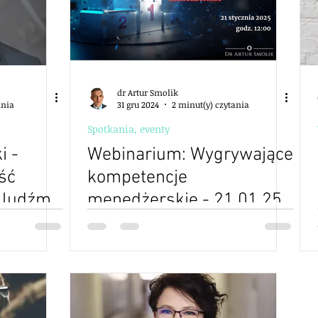
dr Artur Smolik
ania
31 gru 2024
2 minut(y) czytania
Spotkania, eventy
i -
Webinarium: Wygrywające
ść
kompetencje
 ludźmi
menedżerskie - 21.01.25
odkryć
dycja 2