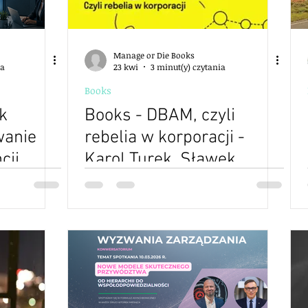
Manage or Die Books
ia
23 kwi
3 minut(y) czytania
Books
ak
Books - DBAM, czyli
wanie
rebelia w korporacji -
cji
Karol Turek, Sławek
je,
Błaszczak, Radek
zę
Matuszewski