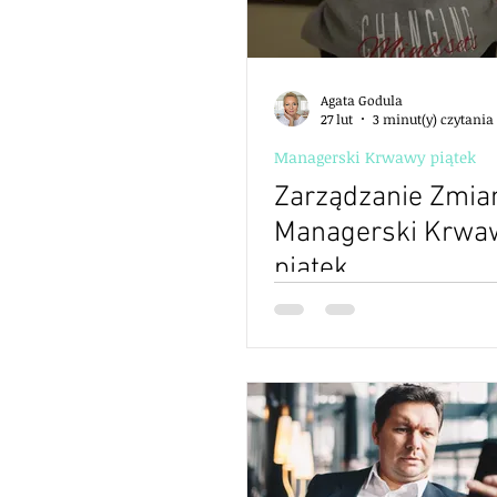
Agata Godula
27 lut
3 minut(y) czytania
Managerski Krwawy piątek
Zarządzanie Zmian
Managerski Krwa
piątek