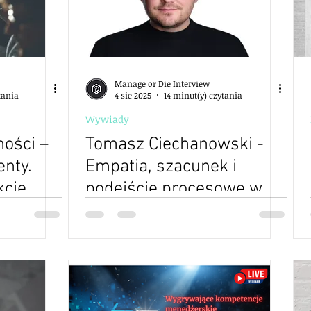
Manage or Die Interview
tania
4 sie 2025
14 minut(y) czytania
Wywiady
ości –
Tomasz Ciechanowski -
nty.
Empatia, szacunek i
kcje
podejście procesowe w
rają
zarządzaniu... -15 odkryć
menedżerskich - edycja 2
- S02E18