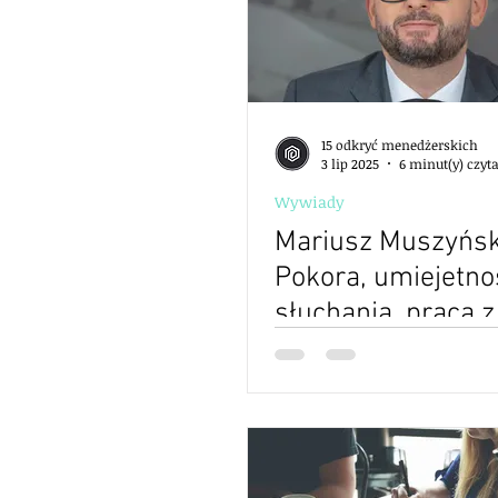
15 odkryć menedżerskich
3 lip 2025
6 minut(y) czyt
Wywiady
Mariusz Muszyńsk
Pokora, umiejetno
słuchania, praca z
i blisko ludzi -15 
menedżerskich - e
- S02E17