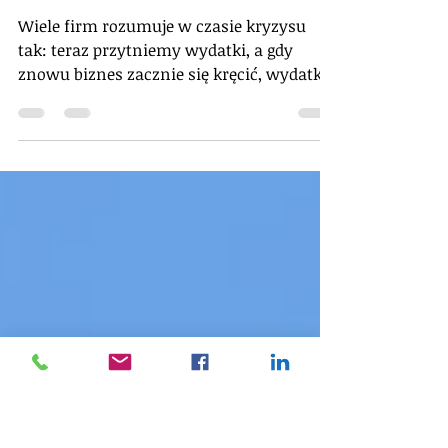
Marketing w czasach
kryzysu - prezentacja Think
Tank Magazine
Wiele firm rozumuje w czasie kryzysu
tak: teraz przytniemy wydatki, a gdy
znowu biznes zacznie się kręcić, wydatki
się zwiększy! Powyższe...