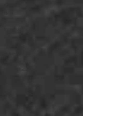
Wywiady
Video
Prezentacje
Narzędzia
Refleksja
Artykuły
Podcast
Inspiracje
Raporty, badania
Szkolenia, programy, certyfikacje
Postacie
Managerski Krwawy piątek