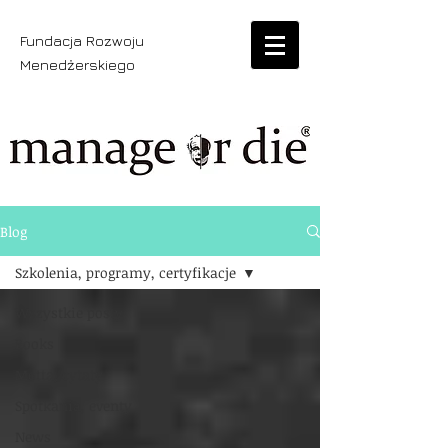
Fundacja Rozwoju
Menedżerskiego
Blog
Szkolenia, programy, certyfikacje
Wszystkie posty
Books
Motta, cytaty
Spotkania, eventy
News