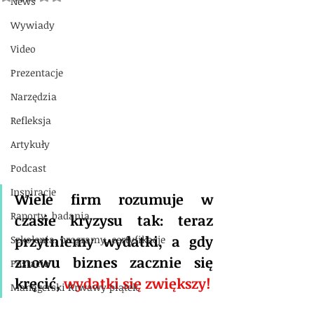
News
Wywiady
Video
Prezentacje
Narzędzia
Refleksja
Artykuły
Podcast
Inspiracje
Wiele firm rozumuje w 
Raporty, badania
czasie kryzysu tak: teraz 
przytniemy wydatki, a gdy 
Szkolenia, programy, certyfikacje
znowu biznes zacznie się 
Postacie
kręcić, 
wydatki się zwiększy!
Managerski Krwawy piątek