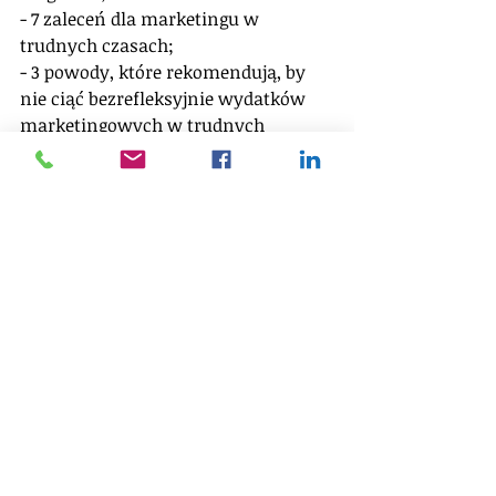
- 7 zaleceń dla marketingu w 
trudnych czasach;
- 3 powody, które rekomendują, by 
nie ciąć bezrefleksyjnie wydatków 
marketingowych w trudnych 
czasach;
Same konkrety. 
Napisz, czy wciąż aktualne są 
rekomendacje TTM na czas recesji?
Refleksja
Prezentacje