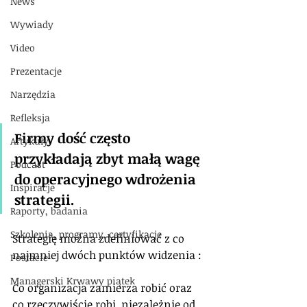
News
Wywiady
Video
Prezentacje
Narzędzia
Refleksja
Firmy dość często 
Artykuły
przykładają zbyt małą wagę 
Podcast
do operacyjnego wdrożenia 
Inspiracje
strategii. 
Raporty, badania
Szkolenia, programy, certyfikacje
Strategię można zdefiniować z co 
najmniej dwóch punktów widzenia : 
Postacie
Managerski Krwawy piątek
Co organizacja zamierza robić oraz 
co rzeczywiście robi, niezależnie od 