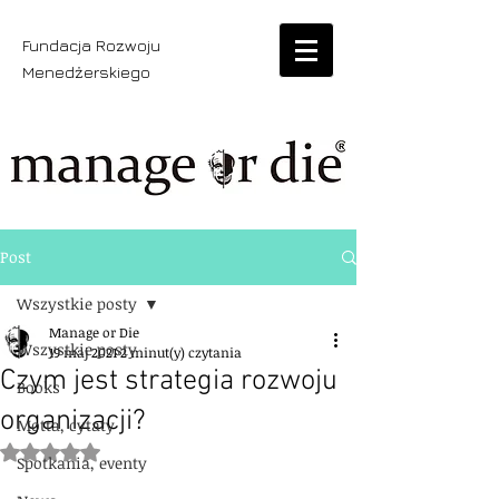
Fundacja Rozwoju
Menedżerskiego
Post
Wszystkie posty
Manage or Die
Wszystkie posty
19 maj 2021
2 minut(y) czytania
Czym jest strategia rozwoju
Books
organizacji?
Motta, cytaty
Oceniono na NaN z 5 gwiazdek.
Spotkania, eventy