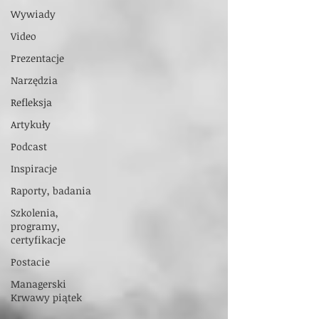
Wywiady
Video
Prezentacje
Narzędzia
Refleksja
Artykuły
Podcast
Inspiracje
Raporty, badania
Szkolenia,
programy,
certyfikacje
Postacie
Managerski
Krwawy piątek