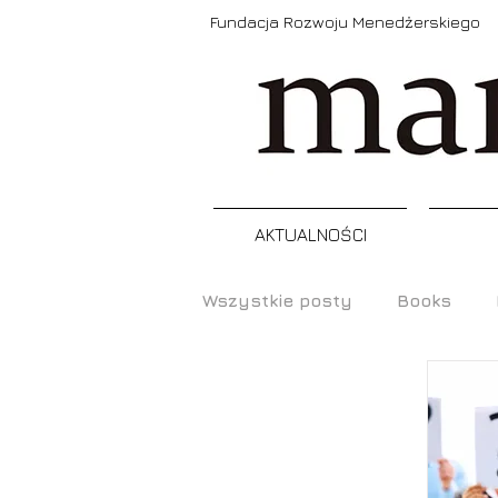
Fundacja Rozwoju Menedżerskiego
AKTUALNOŚCI
Wszystkie posty
Books
Prezentacje
Narzędzia
Raporty, badania
Szkol