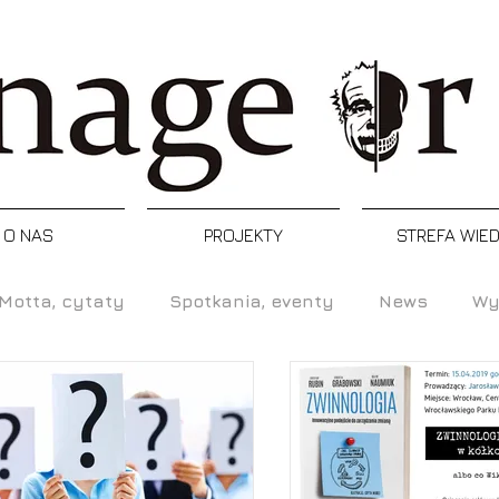
O NAS
PROJEKTY
STREFA WIE
Motta, cytaty
Spotkania, eventy
News
Wy
Refleksja
Artykuły
Podcast
Inspiracj
enia, programy, certyfikacje
Postacie
Manager