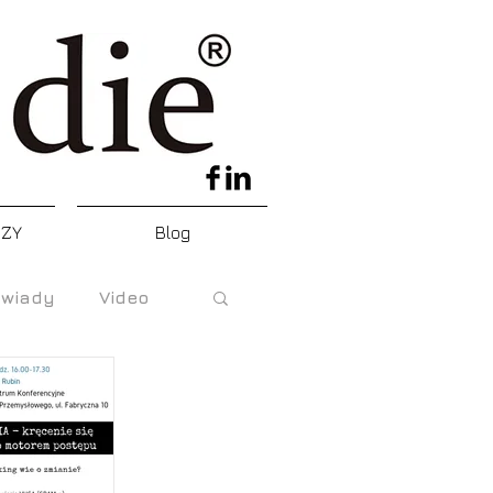
DZY
Blog
wiady
Video
e
ski Krwawy piątek