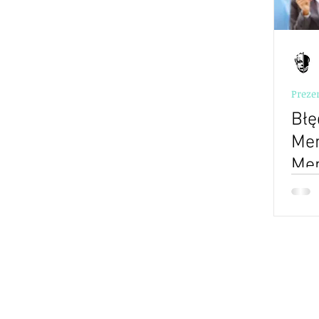
Preze
Błę
Men
Me