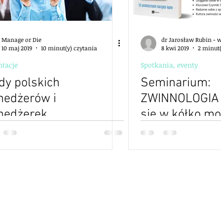
Manage or Die
dr Jarosław Rubin -
10 maj 2019
10 minut(y) czytania
8 kwi 2019
2 minut(
ntacje
Spotkania, eventy
dy polskich
Seminarium:
edżerów i
ZWINNOLOGIA -
nedżerek
się w kółko m
postępu albo c
wie o zmianie?