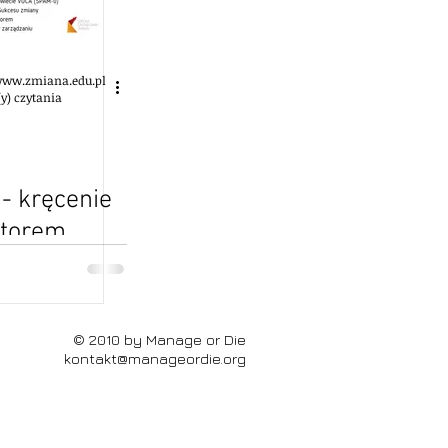
 www.zmiana.edu.pl
y) czytania
 kręcenie
otorem
o Wiking
 - spotk
© 2010 by Manage or Die
kontakt@manageordie.org