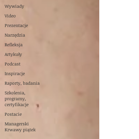
Wywiady
Video
Prezentacje
Narzędzia
Refleksja
Artykuły
Podcast
Inspiracje
Raporty, badania
Szkolenia,
programy,
certyfikacje
Postacie
Managerski
Krwawy piątek