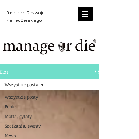
Fundacja Rozwoju
Menedżerskiego
Blog
Wszystkie posty
Wszystkie posty
Books
Motta, cytaty
Spotkania, eventy
News