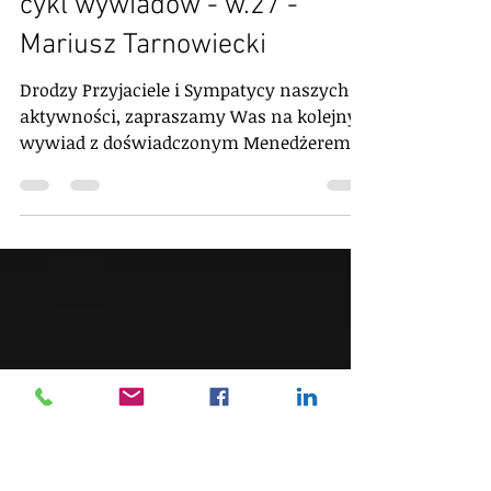
Wywiady
15 odkryć menedżerskich -
cykl wywiadów - w.27 -
Mariusz Tarnowiecki
Drodzy Przyjaciele i Sympatycy naszych
aktywności, zapraszamy Was na kolejny
wywiad z doświadczonym Menedżerem w
ramach Manage or Die...