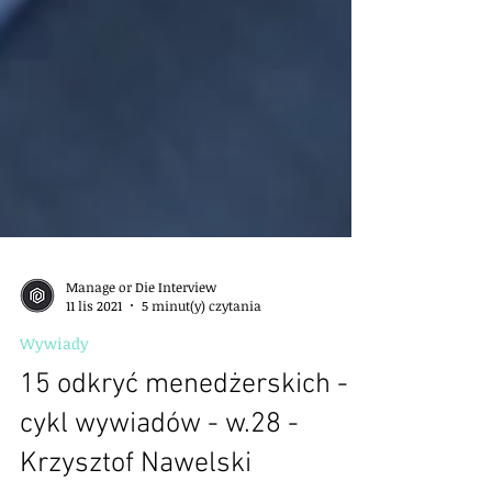
Manage or Die Interview
11 lis 2021
5 minut(y) czytania
Wywiady
15 odkryć menedżerskich -
cykl wywiadów - w.28 -