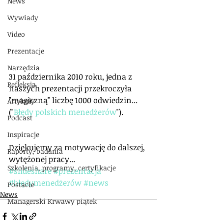
News
Wywiady
Video
Prezentacje
Narzędzia
31 października 2010 roku, jedna z 
Refleksja
naszych prezentacji przekroczyła 
"magiczną" liczbę 1000 odwiedzin...
Artykuły
("
Błędy polskich menedżerów
").
Podcast
Inspiracje
Dziękujemy za motywację do dalszej, 
Raporty, badania
wytężonej pracy...
Szkolenia, programy, certyfikacje
#slideshare
#prezentacja
#błędymenedżerów
#news
Postacie
News
Managerski Krwawy piątek