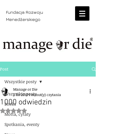
Fundacja Rozwoju
Menedżerskiego
Post
Wszystkie posty
Manage or Die
Wszystkie posty
2 lis 2010
1 minut(y) czytania
1000 odwiedzin
Books
Oceniono na NaN z 5 gwiazdek.
Motta, cytaty
Spotkania, eventy