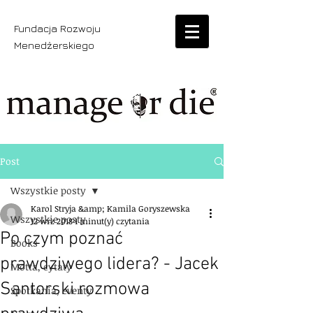
Fundacja Rozwoju
Menedżerskiego
Post
Wszystkie posty
Karol Stryja &amp; Kamila Goryszewska
Wszystkie posty
12 wrz 2018
1 minut(y) czytania
Po czym poznać
Books
prawdziwego lidera? - Jacek
Motta, cytaty
Santorski rozmowa
Spotkania, eventy