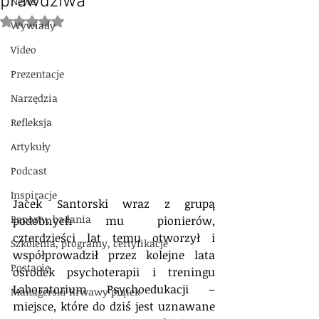
prawdziwa
News
Oceniono na NaN z 5 gwiazdek.
Wywiady
Video
Prezentacje
Narzędzia
Refleksja
Artykuły
Podcast
Inspiracje
Jacek Santorski wraz z grupą 
Raporty, badania
podobnych mu pionierów, 
czterdzieści lat temu otworzył i 
Szkolenia, programy, certyfikacje
współprowadził przez kolejne lata 
Postacie
ośrodek psychoterapii i treningu 
Laboratorium Psychoedukacji – 
Managerski Krwawy piątek
miejsce, które do dziś jest uznawane 